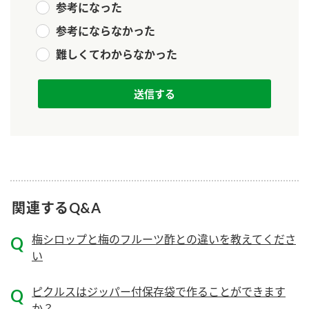
参考になった
新商品一覧
酢
調味酢
参考にならなかった
お酢ドリンク
ぽん酢
キャンペーン情報
難しくてわからなかった
みりん風・料理酒
鍋用調味料
ブランド・スペシャルサイト
つゆ
たれ
ブランド・スペシャルサイト トップ
商品ブランドサイト
企業情報
スープ
中華
Fibee（ファイビー）
国内事業概要
くらしプラ酢
クイック調味料
レモン果汁
カンタン酢
関連するQ&A
ミツカングループについて
ふりかけ
おすしの素
お酢ドリンク
梅シロップと梅のフルーツ酢との違いを教えてくださ
ミツカンを知る
企業理念
炊き込みご飯の素
納豆
味ぽん
い
ぽん酢
採用情報
環境への取り組み
ピクルスはジッパー付保存袋で作ることができます
かおりの蔵
ミツカンの歴史
か？