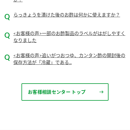
ニュースリリース
つゆ
ZENB initiative
らっきょうを漬けた後のお酢は何かに使えますか？
鍋なび
お客様相談センター
納豆のサイト
<お客様の声>一部のお酢製品のラベルがはがしやすく
MIM（ミツカンミュージアム）
PIN印
なりました
お客様の声をいかしました
三ツ判山吹
販売終了製品のご案内
<お客様の声>追いがつおつゆ、カンタン酢の開封後の
千夜
各部門が大切にしていること
保存方法が「冷蔵」である...
よくあるご質問
スペシャルサイト
お酢を知ろう！
おいしさと健康への取り組み
お問い合わせ
すしラボ
お客様相談センター トップ
地図から取り扱い店舗を探す
ぽん酢サワー
キッザニア東京「ぽん酢工房」
納豆の豆知識
鍋奉行マニュアル
ミツカン公式通販
ミツカンのCM