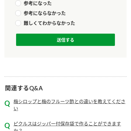
参考になった
新商品一覧
酢
調味酢
参考にならなかった
お酢ドリンク
ぽん酢
キャンペーン情報
難しくてわからなかった
みりん風・料理酒
鍋用調味料
ブランド・スペシャルサイト
つゆ
たれ
ブランド・スペシャルサイト トップ
商品ブランドサイト
企業情報
スープ
中華
Fibee（ファイビー）
国内事業概要
くらしプラ酢
クイック調味料
レモン果汁
カンタン酢
関連するQ&A
ミツカングループについて
ふりかけ
おすしの素
お酢ドリンク
梅シロップと梅のフルーツ酢との違いを教えてくださ
ミツカンを知る
企業理念
炊き込みご飯の素
納豆
味ぽん
い
ぽん酢
採用情報
環境への取り組み
ピクルスはジッパー付保存袋で作ることができます
かおりの蔵
ミツカンの歴史
か？