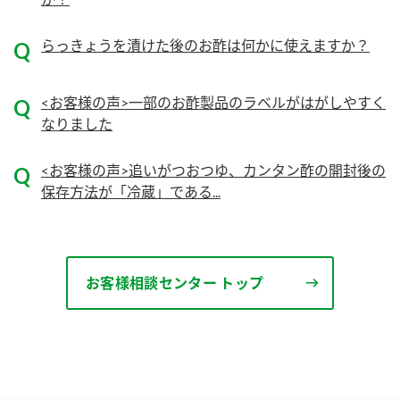
ニュースリリース
つゆ
ZENB initiative
らっきょうを漬けた後のお酢は何かに使えますか？
鍋なび
お客様相談センター
納豆のサイト
<お客様の声>一部のお酢製品のラベルがはがしやすく
MIM（ミツカンミュージアム）
PIN印
なりました
お客様の声をいかしました
三ツ判山吹
販売終了製品のご案内
<お客様の声>追いがつおつゆ、カンタン酢の開封後の
千夜
各部門が大切にしていること
保存方法が「冷蔵」である...
よくあるご質問
スペシャルサイト
お酢を知ろう！
おいしさと健康への取り組み
お問い合わせ
すしラボ
お客様相談センター トップ
地図から取り扱い店舗を探す
ぽん酢サワー
キッザニア東京「ぽん酢工房」
納豆の豆知識
鍋奉行マニュアル
ミツカン公式通販
ミツカンのCM