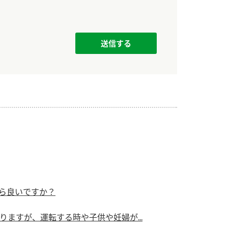
）
酢を知ろう！
すしラボ
ぽん酢サワー
ら良いですか？
ますが、運転する時や子供や妊婦が...