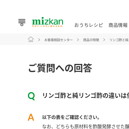
おうちレシピ
商品情報
お客様相談センター
商品の特徴
リンゴ酢と純
おうちレシピ
商品情報 トップ
企業情報 トップ
お客様相談センター トップ
ミツカン公式通販
業務用サイト
ご質問への回答
リンゴ酢と純リンゴ酢の違いは
また食べたいが見つかる。ミツカンからのおすすめレシピを
以下の表をご確認ください。
おうちレシピ トップ
なお、どちらも原材料を酢酸発酵させた