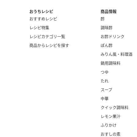
おうちレシピ
商品情報
おすすめレシピ
酢
レシピ特集
調味酢
レシピカテゴリ一覧
お酢ドリンク
商品からレシピを探す
ぽん酢
みりん風・
料理酒
鍋用調味料
つゆ
たれ
スープ
中華
クイック調味料
レモン果汁
ふりかけ
おすしの素