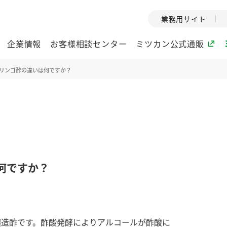
業務用サイト
企業情報
お客様相談センター
ミツカン公式通販
リンゴ酢の違いは何ですか？
ミツカングループについて
企業理念
ミツカンの
ミツカングループの企
創業から現在
業理念をご紹介しま
ツカンの変革
す。
歴史をご紹介
何ですか？
ご紹介します。
環境への取り組み
水の文化
酢
調味酢
お酢ドリンク
ぽん酢
みりん風・
ミツカンの環境への取
1999年
り組みをご紹介しま
テーマとし
醸造酢です。酢酸発酵によりアルコールが酢酸に