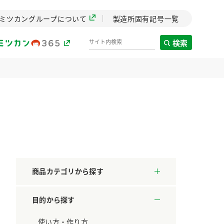
ミツカングループについて
製造所固有記号一覧
検索
製造所固有記号一覧
歴史
までのミ
と挑戦の
します。
商品カテゴリから探す
センター
ZENB initiative
目的から探す
料理酒
鍋用調味料
つゆ
たれ
設立。「水」を
植物を可能な限りまる
た社会貢献
ごと使ったZENBのコン
使い方・作り方