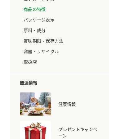
ています。
セプトをご紹介しま
す。
商品の特徴
パッケージ表示
大切にして
おいしさと健康への
原料・成分
取り組み
け
おすしの素
炊き込みご飯の素
米飯用調味液
賞味期限・保存方法
ョン宣言」
ミツカンの研究成果と
た各部門の
おいしさと健康に役立
容器・リサイクル
ご紹介しま
つ情報をご紹介しま
す。
取扱店
関連情報
健康情報
プレゼントキャンペ
お酢ドリンク
味ぽん
ぽん酢
ーン