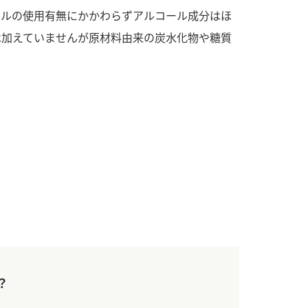
す。
活動を行っ
ールの使用有無にかかわらずアルコール成分はほ
は加えていませんが原材料由来の炭水化物や糖質
MIM（ミツカンミュ
各部門が
ージアム）
いること
スープ
中華
クイック調味料
レモン果汁
ふりか
ミツカンの酢づくりの
「未来ビジ
歴史などが学べる体験
実現に向け
型博物館です。
取り組みを
す。
キッザニア東京「ぽ
納豆
ん酢工房」
味ぽんやお酢について
楽しく学べるパビリオ
ンです。
？
ibee（ファイビ
くらしプラ酢
カンタン酢