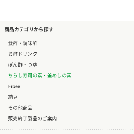
ロングセラー商品 ＋ おすすめレシピ
人気商品 ＋ おすすめレシピ
商品カテゴリから探す
検索
食酢・調味酢
業務用サイト
ミツカングループについて
製造所固有記号一覧
お酢ドリンク
ぽん酢・つゆ
ちらし寿司の素・釜めしの素
Fibee
納豆
その他商品
販売終了製品のご案内