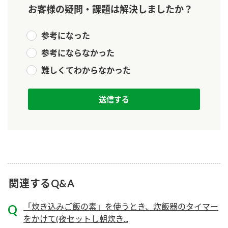
新商品一覧
酢
調味酢
お客様の疑問・課題は解決しましたか？
お酢ドリンク
ぽん酢
キャンペーン情報
参考になった
参考にならなかった
みりん風・料理酒
鍋用調味料
ブランド・スペシャルサイト
難しくてわからなかった
つゆ
たれ
ブランド・スペシャルサイト トップ
商品ブランドサイト
企業情報
スープ
中華
Fibee（ファイビー）
国内事業概要
くらしプラ酢
クイック調味料
レモン果汁
カンタン酢
ミツカングループについて
ふりかけ
おすしの素
お酢ドリンク
ミツカンを知る
企業理念
炊き込みご飯の素
納豆
関連するQ&A
味ぽん
ぽん酢
採用情報
環境への取り組み
「炊き込みご飯の素」を使うとき、炊飯器のタイマー
をかけて(夜セットし朝炊き...
かおりの蔵
ミツカンの歴史