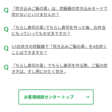
ニュースリリース
つゆ
「炊き込みご飯の素」は、炊飯器の炊き込みモードで
ZENB initiative
鍋なび
炊かないといけませんか？
お客様相談センター
納豆のサイト
「ちらし寿司の素｣でちらし寿司を作った後、お弁当
MIM（ミツカンミュージアム）
PIN印
にもっていっても大丈夫ですか？
お客様の声をいかしました
三ツ判山吹
5.5合炊きの炊飯器で「炊き込みご飯の素」を4合炊く
販売終了製品のご案内
千夜
各部門が大切にしていること
ことはできますか？
よくあるご質問
スペシャルサイト
「ちらし寿司の素」でちらし寿司を作る際、ご飯の炊
お酢を知ろう！
おいしさと健康への取り組み
き方は、すし用にかたく炊き...
お問い合わせ
すしラボ
地図から取り扱い店舗を探す
ぽん酢サワー
キッザニア東京「ぽん酢工房」
納豆の豆知識
お客様相談センター トップ
鍋奉行マニュアル
ミツカン公式通販
ミツカンのCM