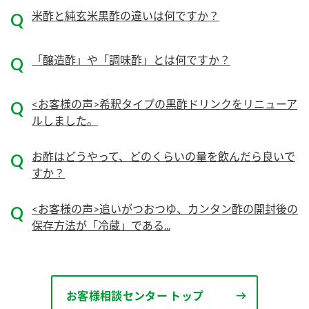
ニュースリリース
つゆ
米酢と純玄米黒酢の違いは何ですか？
ZENB initiative
鍋なび
「醸造酢」や「調味酢」とは何ですか？
お客様相談センター
納豆のサイト
MIM（ミツカンミュージアム）
PIN印
お客様の声をいかしました
<お客様の声>希釈タイプの黒酢ドリンクをリニューア
三ツ判山吹
ルしました。
販売終了製品のご案内
千夜
各部門が大切にしていること
お酢はどうやって、どのくらいの量を飲んだら良いで
よくあるご質問
スペシャルサイト
すか？
お酢を知ろう！
おいしさと健康への取り組み
お問い合わせ
<お客様の声>追いがつおつゆ、カンタン酢の開封後の
すしラボ
保存方法が「冷蔵」である...
地図から取り扱い店舗を探す
ぽん酢サワー
キッザニア東京「ぽん酢工房」
納豆の豆知識
鍋奉行マニュアル
ミツカン公式通販
お客様相談センター トップ
ミツカンのCM