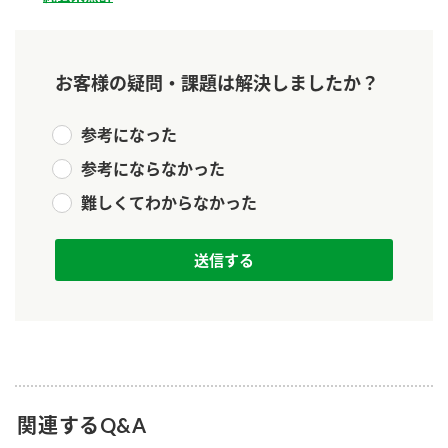
新商品一覧
酢
調味酢
お酢ドリンク
ぽん酢
キャンペーン情報
お客様の疑問・課題は解決しましたか？
みりん風・料理酒
鍋用調味料
ブランド・スペシャルサイト
参考になった
つゆ
たれ
ブランド・スペシャルサイト トップ
参考にならなかった
商品ブランドサイト
企業情報
難しくてわからなかった
スープ
中華
Fibee（ファイビー）
国内事業概要
くらしプラ酢
クイック調味料
レモン果汁
カンタン酢
ミツカングループについて
ふりかけ
おすしの素
お酢ドリンク
ミツカンを知る
企業理念
炊き込みご飯の素
納豆
味ぽん
ぽん酢
採用情報
環境への取り組み
関連するQ&A
かおりの蔵
ミツカンの歴史