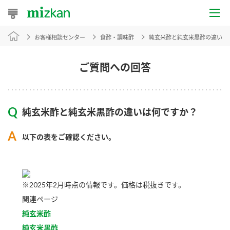
お客様相談センター
食酢・調味酢
純玄米酢と純玄米黒酢の違いは
おうちレシピ
おすすめレシピ
ご質問への回答
レシピ特集
純玄米酢と純玄米黒酢の違いは何ですか？
レシピカテゴリ一覧
以下の表をご確認ください。
商品からレシピを探す
※2025年2月時点の情報です。価格は税抜きです。
商品情報
関連ページ
商品カテゴリ
純玄米酢
純玄米黒酢