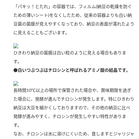
新商品一覧
酢
調味酢
「パキッ！とたれ」の容器では、フィルム(納豆の乾燥を防ぐ
ための薄いシート)をなくしたため、従来の容器よりも白い納
お酢ドリンク
ぽん酢
キャンペーン情報
豆菌の菌膜が見えやすくなっており、納豆の表面が濡れたよう
に見えることもございます。
みりん風・料理酒
鍋用調味料
ブランド・スペシャルサイト
つゆ
たれ
ブランド・スペシャルサイト トップ
ひきわり納豆の菌膜は白い粒のように見える場合もありま
商品ブランドサイト
す。
企業情報
スープ
中華
Fibee（ファイビー）
●白いつぶつぶはチロシンと呼ばれるアミノ酸の結晶です。
国内事業概要
くらしプラ酢
クイック調味料
レモン果汁
カンタン酢
長時間10℃以上の場所で保管された場合や、賞味期限を過ぎ
ミツカングループについて
ふりかけ
おすしの素
た場合に、発酵が進んでチロシンが発生します。特にひきわり
お酢ドリンク
納豆は大豆を細かくしておりますので、その他の納豆に比べ
ミツカンを知る
企業理念
炊き込みご飯の素
納豆
味ぽん
発酵が進みやすく、チロシンが発生しやすい特性がありま
ぽん酢
採用情報
環境への取り組み
す。
かおりの蔵
なお、チロシンは水に溶けにくいため、食しますとジャリジャ
ミツカンの歴史