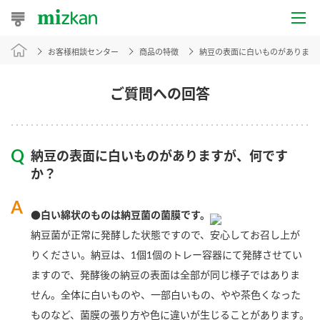
お客様相談センター
商品の特徴
納豆の表面に白いものがあります
おうちレシピ
おすすめレシピ
ご質問への回答
レシピ特集
納豆の表面に白いものがありますが、何です
レシピカテゴリ一覧
か？
商品からレシピを探す
●白い綿状のものは納豆菌の菌膜です。
納豆菌が正常に発酵した状態ですので、安心してお召し上が
りください。納豆は、1個1個のトレー容器にて発酵させてい
商品情報
ますので、発酵後の納豆の表面は全部が同じ様子ではありま
せん。全体に白いものや、一部白いもの、やや茶色くなった
商品カテゴリ
ものなど、菌膜の張り方や色に違いが生じることがあります。