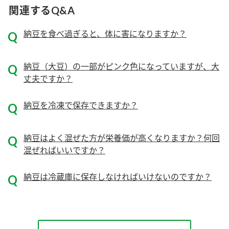
関連するQ&A
ロングセラー商品 ＋ おすすめレシピ
納豆を食べ過ぎると、体に害になりますか？
人気商品 ＋ おすすめレシピ
検索
納豆（大豆）の一部がピンク色になっていますが、大
丈夫ですか？
業務用サイト
ミツカングループについて
製造所固有記号一覧
納豆を冷凍で保存できますか？
納豆はよく混ぜた方が栄養価が高くなりますか？何回
混ぜればいいですか？
納豆は冷蔵庫に保存しなければいけないのですか？