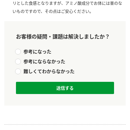
ニュースリリース
リとした食感となりますが、アミノ酸成分でお体には害のな
つゆ
ZENB initiative
いものですので、その点はご安心ください。
鍋なび
お客様相談センター
納豆のサイト
MIM（ミツカンミュージアム）
PIN印
お客様の疑問・課題は解決しましたか？
お客様の声をいかしました
三ツ判山吹
参考になった
販売終了製品のご案内
千夜
各部門が大切にしていること
参考にならなかった
よくあるご質問
スペシャルサイト
難しくてわからなかった
お酢を知ろう！
おいしさと健康への取り組み
お問い合わせ
すしラボ
地図から取り扱い店舗を探す
ぽん酢サワー
キッザニア東京「ぽん酢工房」
納豆の豆知識
鍋奉行マニュアル
ミツカン公式通販
ミツカンのCM