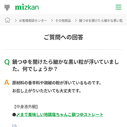
お客様相談センター
その他商品
鍋つゆを開けたら細かな黒い粒が
おうちレシピ
おすすめレシピ
ご質問への回答
レシピ特集
鍋つゆを開けたら細かな黒い粒が浮いていまし
レシピカテゴリ一覧
た。何でしょうか？
商品からレシピを探す
原材料の香辛料や胡椒の粉が浮いているものです。
お召し上がりいただいても大丈夫です。
商品情報
【中身液外観】
●
〆まで美味しい地鶏塩ちゃんこ鍋つゆストレート
商品カテゴリ