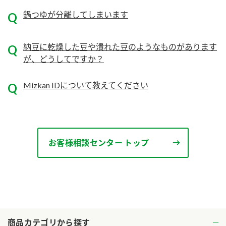
鍋つゆが分離してしまいます
ロングセラー商品 ＋ おすすめレシピ
人気商品 ＋ おすすめレシピ
納豆に乾燥した豆や潰れた豆のようなものがあります
検索
が、どうしてですか？
業務用サイト
ミツカングループについて
製造所固有記号一覧
Mizkan IDについて教えてください
お客様相談センター トップ
商品カテゴリから探す