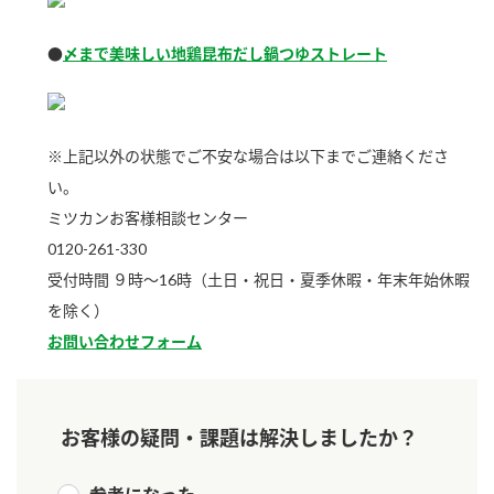
新商品一覧
酢
調味酢
●
〆まで美味しい地鶏昆布だし鍋つゆストレート
お酢ドリンク
ぽん酢
キャンペーン情報
みりん風・料理酒
鍋用調味料
ブランド・スペシャルサイト
※上記以外の状態でご不安な場合は以下までご連絡くださ
つゆ
たれ
ブランド・スペシャルサイト トップ
い。
商品ブランドサイト
ミツカンお客様相談センター
企業情報
スープ
中華
Fibee（ファイビー）
0120-261-330
国内事業概要
受付時間 ９時～16時（土日・祝日・夏季休暇・年末年始休暇
くらしプラ酢
クイック調味料
レモン果汁
を除く）
カンタン酢
ミツカングループについて
ふりかけ
おすしの素
お問い合わせフォーム
お酢ドリンク
ミツカンを知る
企業理念
炊き込みご飯の素
納豆
味ぽん
ぽん酢
お客様の疑問・課題は解決しましたか？
採用情報
環境への取り組み
かおりの蔵
ミツカンの歴史