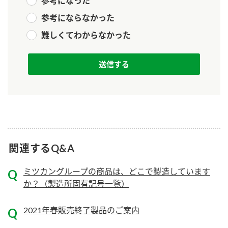
ニュースリリース
参考になった
つゆ
参考にならなかった
ZENB initiative
鍋なび
難しくてわからなかった
お客様相談センター
納豆のサイト
MIM（ミツカンミュージアム）
PIN印
お客様の声をいかしました
三ツ判山吹
販売終了製品のご案内
千夜
各部門が大切にしていること
よくあるご質問
スペシャルサイト
お酢を知ろう！
おいしさと健康への取り組み
お問い合わせ
関連するQ&A
すしラボ
地図から取り扱い店舗を探す
ミツカングループの商品は、どこで製造しています
ぽん酢サワー
か？（製造所固有記号一覧）
キッザニア東京「ぽん酢工房」
納豆の豆知識
鍋奉行マニュアル
2021年春販売終了製品のご案内
ミツカン公式通販
ミツカンのCM