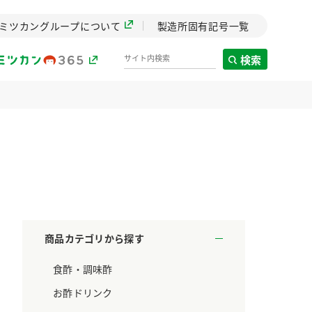
ミツカングループについて
製造所固有記号一覧
検索
製造所固有記号一覧
歴史
までのミ
と挑戦の
します。
商品カテゴリから探す
センター
食酢・調味酢
ZENB initiative
料理酒
鍋用調味料
つゆ
たれ
設立。「水」を
植物を可能な限りまる
お酢ドリンク
た社会貢献
ごと使ったZENBのコン