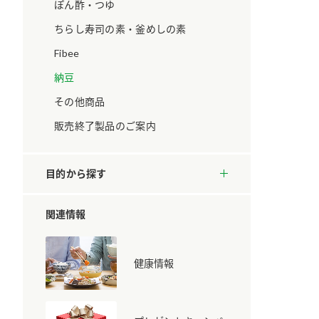
ています。
セプトをご紹介しま
ぽん酢・つゆ
す。
ちらし寿司の素・釜めしの素
Fibee
大切にして
おいしさと健康への
取り組み
け
おすしの素
炊き込みご飯の素
米飯用調味液
納豆
ョン宣言」
ミツカンの研究成果と
その他商品
た各部門の
おいしさと健康に役立
ご紹介しま
つ情報をご紹介しま
販売終了製品のご案内
す。
目的から探す
関連情報
健康情報
お酢ドリンク
味ぽん
ぽん酢