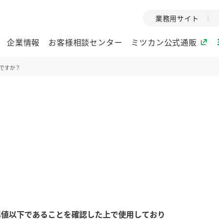
業務用サイト
企業情報
お客様相談センター
ミツカン公式通販
ですか？
ミツカングループについて
企業理念
ミツカンの
ミツカングループの企
創業から現在
業理念をご紹介しま
ツカンの変革
す。
歴史をご紹介
ご紹介します。
環境への取り組み
水の文化
酢
調味酢
お酢ドリンク
ぽん酢
みりん風・
ミツカンの環境への取
1999年
り組みをご紹介しま
テーマとし
準値以下であることを確認した上で使用しており