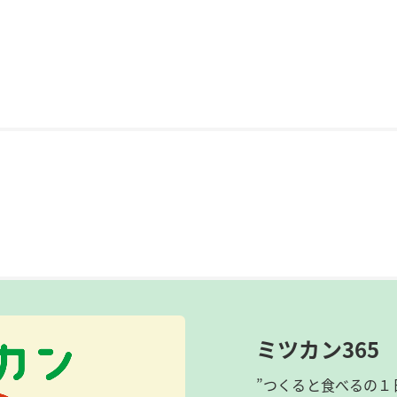
ミツカン365
”つくると食べるの１