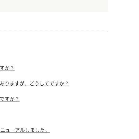
）
酢を知ろう！
すしラボ
ぽん酢サワー
すか？
ありますが、どうしてですか？
ですか？
リニューアルしました。