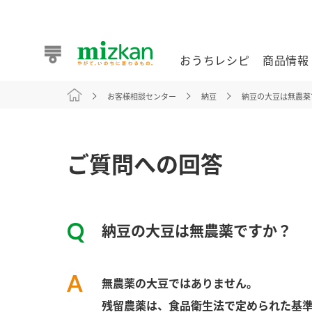
おうちレシピ
商品情報
お客様相談センター
納豆
納豆の大豆は無農薬
おうちレシピ
商品情報 トップ
企業情報 トップ
お客様相談センター トップ
ミツカン公式通販
業務用サイト
ご質問への回答
納豆の大豆は無農薬ですか？
また食べたいが見つかる。ミツカンからのおすすめレシピを
無農薬の大豆ではありません。
おうちレシピ トップ
残留農薬は、食品衛生法で定められた基