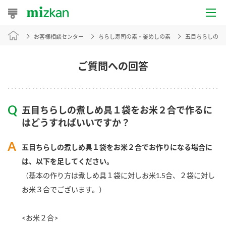
お客様相談センター
ちらし寿司の素・釜めしの素
五目ちらしの煮
おうちレシピ
おすすめレシピ
ご質問への回答
レシピ特集
五目ちらしの煮しめ具１袋をお米２合で作るに
レシピカテゴリ一覧
はどうすればいいですか？
商品からレシピを探す
五目ちらしの煮しめ具１袋をお米２合でお作りになる場合に
は、以下を足してください。
（基本の作り方は煮しめ具１袋に対しお米1.5合、２袋に対し
商品情報
お米３合でございます。）
商品カテゴリ
<お米２合>