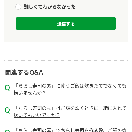
ニュースリリース
つゆ
難しくてわからなかった
ZENB initiative
鍋なび
お客様相談センター
納豆のサイト
MIM（ミツカンミュージアム）
PIN印
お客様の声をいかしました
三ツ判山吹
販売終了製品のご案内
千夜
各部門が大切にしていること
よくあるご質問
関連するQ&A
スペシャルサイト
お酢を知ろう！
おいしさと健康への取り組み
お問い合わせ
「ちらし寿司の素」に使うご飯は炊きたてでなくても
すしラボ
構いませんか？
地図から取り扱い店舗を探す
ぽん酢サワー
キッザニア東京「ぽん酢工房」
「ちらし寿司の素」はご飯を炊くときに一緒に入れて
納豆の豆知識
炊いてもいいですか？
鍋奉行マニュアル
ミツカン公式通販
「ちらし寿司の素」でちらし寿司を作る際、ご飯の炊
ミツカンのCM