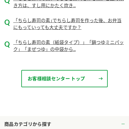
き方は、すし用にかたく炊き...
ロングセラー商品 ＋ おすすめレシピ
人気商品 ＋ おすすめレシピ
「ちらし寿司の素｣でちらし寿司を作った後、お弁当
にもっていっても大丈夫ですか？
検索
「ちらし寿司の素（紙袋タイプ）」「鍋つゆミニパッ
業務用サイト
ミツカングループについて
製造所固有記号一覧
ク」「まぜつゆ」の中袋から...
お客様相談センター トップ
商品カテゴリから探す