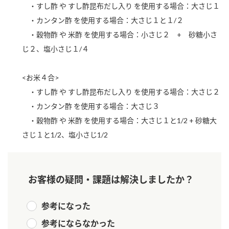
・すし酢 や すし酢昆布だし入り を使用する場合：大さじ１
新商品一覧
酢
調味酢
・カンタン酢 を使用する場合：大さじ１と１/２
お酢ドリンク
ぽん酢
キャンペーン情報
・穀物酢 や 米酢 を使用する場合：小さじ２ + 砂糖小さ
じ２、塩小さじ１/４
みりん風・料理酒
鍋用調味料
ブランド・スペシャルサイト
<お米４合>
つゆ
たれ
ブランド・スペシャルサイト トップ
・すし酢 や すし酢昆布だし入り を使用する場合：大さじ２
商品ブランドサイト
企業情報
スープ
中華
・カンタン酢 を使用する場合：大さじ３
Fibee（ファイビー）
・穀物酢 や 米酢 を使用する場合：大さじ１と1/2 + 砂糖大
国内事業概要
くらしプラ酢
クイック調味料
レモン果汁
さじ１と1/2、塩小さじ1/2
カンタン酢
ミツカングループについて
ふりかけ
おすしの素
お酢ドリンク
お客様の疑問・課題は解決しましたか？
ミツカンを知る
企業理念
炊き込みご飯の素
納豆
味ぽん
ぽん酢
採用情報
環境への取り組み
参考になった
かおりの蔵
ミツカンの歴史
参考にならなかった