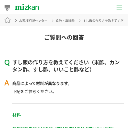
お客様相談センター
食酢・調味酢
すし飯の作り方を教えてくださ
おうちレシピ
おすすめレシピ
ご質問への回答
レシピ特集
すし飯の作り方を教えてください（米酢、カン
レシピカテゴリ一覧
タン酢、すし酢、いいこと酢など）
商品からレシピを探す
商品によって材料が異なります。
下記をご参考ください。
商品情報
材料
商品カテゴリ