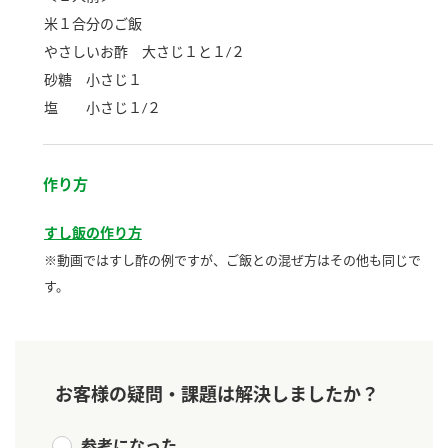
米１合分のご飯
ロングセラー商品 ＋ おすすめレシピ
やさしいお酢 大さじ１と１/２
人気商品 ＋ おすすめレシピ
砂糖 小さじ１
検索
塩 小さじ１/２
業務用サイト
ミツカングループについて
製造所固有記号一覧
作り方
すし飯の作り方
※動画ではすし酢の例ですが、ご飯との混ぜ方はその他も同じで
す。
お客様の疑問・課題は解決しましたか？
参考になった