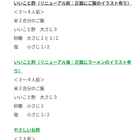
ニュースリリース
いいこと酢（リニューアル前：正面にご飯のイラスト有り）
つゆ
ZENB initiative
＜３～４人前＞
鍋なび
米２合分のご飯
お客様相談センター
納豆のサイト
いいこと酢 大さじ３
MIM（ミツカンミュージアム）
砂糖 大さじ１と１/２
PIN印
お客様の声をいかしました
塩 小さじ１/２
三ツ判山吹
販売終了製品のご案内
千夜
いいこと酢（リニューアル後：正面にラーメンのイラスト有
各部門が大切にしていること
り）
よくあるご質問
スペシャルサイト
＜３～４人前＞
お酢を知ろう！
おいしさと健康への取り組み
米２合分のご飯
お問い合わせ
すしラボ
いいこと酢 大さじ３
地図から取り扱い店舗を探す
砂糖 小さじ１
ぽん酢サワー
キッザニア東京「ぽん酢工房」
塩 小さじ１/２
納豆の豆知識
鍋奉行マニュアル
やさしいお酢
ミツカン公式通販
＜２人前＞
ミツカンのCM