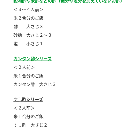
穀物酢や米酢などの酢（糖分や塩分を加えていないお酢）
新商品一覧
酢
調味酢
＜３～４人前＞
米２合分のご飯
お酢ドリンク
ぽん酢
キャンペーン情報
酢 大さじ３
みりん風・料理酒
鍋用調味料
ブランド・スペシャルサイト
砂糖 大さじ２～３
塩 小さじ１
つゆ
たれ
ブランド・スペシャルサイト トップ
カンタン酢シリーズ
商品ブランドサイト
企業情報
スープ
中華
＜２人前＞
Fibee（ファイビー）
米１合分のご飯
国内事業概要
くらしプラ酢
クイック調味料
レモン果汁
カンタン酢 大さじ３
カンタン酢
ミツカングループについて
ふりかけ
おすしの素
すし酢シリーズ
お酢ドリンク
ミツカンを知る
企業理念
炊き込みご飯の素
納豆
＜２人前＞
味ぽん
米１合分のご飯
ぽん酢
採用情報
環境への取り組み
すし酢 大さじ２
かおりの蔵
ミツカンの歴史