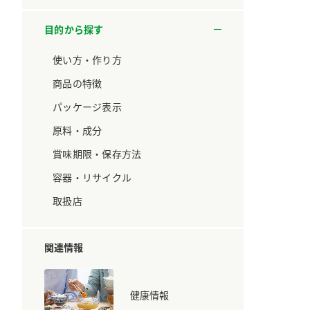
ています。
セプトをご紹介しま
す。
目的から探す
大切にして
おいしさと健康への
使い方・作り方
取り組み
け
おすしの素
炊き込みご飯の素
米飯用調味液
商品の特徴
ョン宣言」
ミツカンの研究成果と
た各部門の
おいしさと健康に役立
パッケージ表示
ご紹介しま
つ情報をご紹介しま
す。
原料・成分
賞味期限・保存方法
容器・リサイクル
取扱店
関連情報
健康情報
お酢ドリンク
味ぽん
ぽん酢