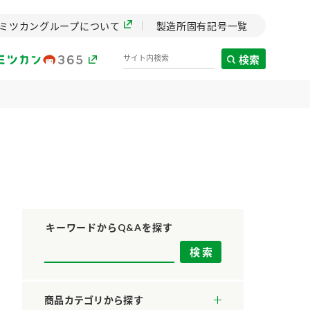
ミツカングループについて
製造所固有記号一覧
検索
製造所固有記号一覧
歴史
までのミ
と挑戦の
します。
キーワードからQ&Aを探す
センター
ZENB initiative
料理酒
鍋用調味料
つゆ
たれ
設立。「水」を
植物を可能な限りまる
商品カテゴリから探す
た社会貢献
ごと使ったZENBのコン