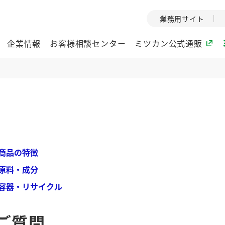
業務用サイト
企業情報
お客様相談センター
ミツカン公式通販
ミツカングループについて
企業理念
ミツカンの
ミツカングループの企
創業から現在
業理念をご紹介しま
ツカンの変革
商品の特徴
す。
歴史をご紹介
原料・成分
ご紹介します。
容器・リサイクル
環境への取り組み
水の文化
酢
調味酢
お酢ドリンク
ぽん酢
みりん風・
ミツカンの環境への取
1999年
ご質問
り組みをご紹介しま
テーマとし