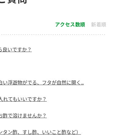
す。
活動を行っ
アクセス数順
新着順
MIM（ミツカンミュ
各部門が
ージアム）
いること
スープ
中華
クイック調味料
レモン果汁
ふりか
ミツカンの酢づくりの
「未来ビジ
歴史などが学べる体験
実現に向け
ら良いですか？
型博物館です。
取り組みを
す。
キッザニア東京「ぽ
納豆
ん酢工房」
い浮遊物がでる、フタが自然に開く...
味ぽんやお酢について
楽しく学べるパビリオ
入れてもいいですか？
ンです。
お酢で溶けませんか？
ibee（ファイビ
くらしプラ酢
カンタン酢
ンタン酢、すし酢、いいこと酢など）