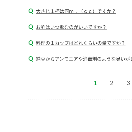
ー
大さじ１杯は何ｍｌ（ｃｃ）ですか？
お酢はいつ飲むのがいいですか？
料理の１カップはどれくらいの量ですか？
お
納豆からアンモニアや消毒剤のような臭いが
1
2
3