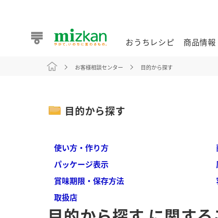
おうちレシピ
商品情報
お客様相談センター
目的から探す
おうちレシピ
商品情報 トップ
企業情報 トップ
お客様相談センター トップ
ミツカン公式通販
業務用サイト
目的から探す
使い方・作り方
パッケージ表示
また食べたいが見つかる。ミツカンからのおすすめレシピを
賞味期限・保存方法
取扱店
おうちレシピ トップ
目的から探す に関する