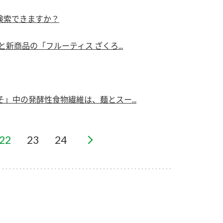
）
検索できますか？
新商品の「フルーティス ざくろ...
酢を知ろう！
すしラボ
ぽん酢サワー
」中の発酵性食物繊維は、麺とスー...
22
23
24