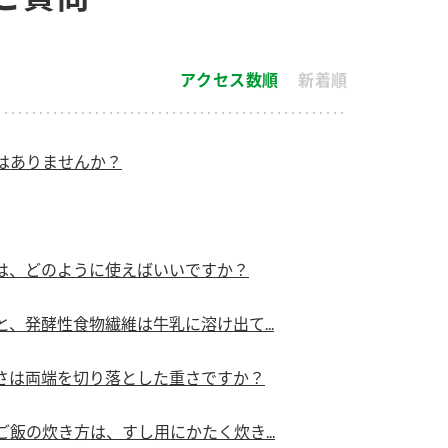
す。
活動を行っ
アクセス数順
新着順
MIM（ミツカンミュ
各部門が
ージアム）
いること
スープ
中華
クイック調味料
レモン果汁
ふりか
ミツカンの酢づくりの
「未来ビジ
歴史などが学べる体験
実現に向け
はありませんか？
型博物館です。
取り組みを
す。
キッザニア東京「ぽ
納豆
ん酢工房」
は、どのように使えばいいですか？
味ぽんやお酢について
楽しく学べるパビリオ
、発酵性食物繊維は牛乳に溶け出て...
ンです。
さは両端を切り落とした重さですか？
ibee（ファイビ
くらしプラ酢
カンタン酢
飯の炊き方は、すし用にかたく炊き...