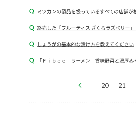
ー
ミツカンの製品を扱っているすべての店舗が
終売した「フルーティス ざくろラズベリー」と
しょうがの基本的な漬け方を教えてください
お
「Ｆｉｂｅｅ ラーメン 香味野菜と濃厚みそ
20
21
…