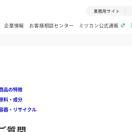
業務用サイト
企業情報
お客様相談センター
ミツカン公式通販
ミツカングループについて
企業理念
ミツカンの
ミツカングループの企
創業から現在
業理念をご紹介しま
ツカンの変革
商品の特徴
す。
歴史をご紹介
原料・成分
ご紹介します。
容器・リサイクル
環境への取り組み
水の文化
酢
調味酢
お酢ドリンク
ぽん酢
みりん風・
ミツカンの環境への取
1999年
ご質問
り組みをご紹介しま
テーマとし