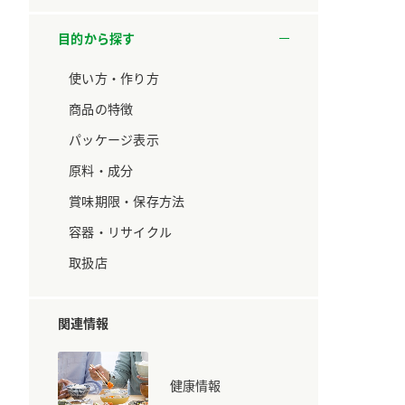
ています。
セプトをご紹介しま
す。
目的から探す
大切にして
おいしさと健康への
使い方・作り方
取り組み
け
おすしの素
炊き込みご飯の素
米飯用調味液
商品の特徴
ョン宣言」
ミツカンの研究成果と
た各部門の
おいしさと健康に役立
パッケージ表示
ご紹介しま
つ情報をご紹介しま
す。
原料・成分
賞味期限・保存方法
容器・リサイクル
取扱店
関連情報
健康情報
お酢ドリンク
味ぽん
ぽん酢