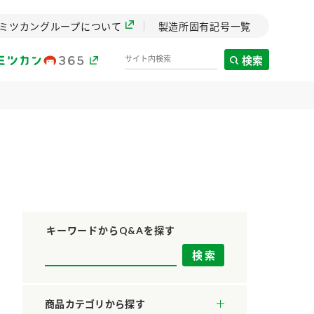
ミツカングループについて
製造所固有記号一覧
検索
製造所固有記号一覧
歴史
までのミ
と挑戦の
します。
キーワードからQ&Aを探す
センター
ZENB initiative
料理酒
鍋用調味料
つゆ
たれ
設立。「水」を
植物を可能な限りまる
商品カテゴリから探す
た社会貢献
ごと使ったZENBのコン