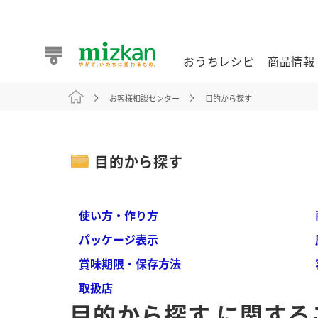
おうちレシピ
商品情報
お客様相談センター
目的から探す
おうちレシピ
商品情報 トップ
企業情報 トップ
お客様相談センター トップ
ミツカン公式通販
業務用サイト
目的から探す
使い方・作り方
パッケージ表示
また食べたいが見つかる。ミツカンからのおすすめレシピを
賞味期限・保存方法
取扱店
おうちレシピ トップ
目的から探す に関する