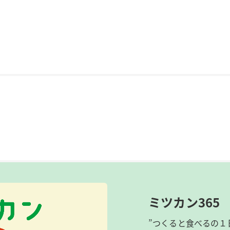
ミツカン365
”つくると食べるの１