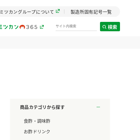
ミツカングループについて
製造所固有記号一覧
検索
製造所固有記号一覧
歴史
までのミ
と挑戦の
します。
商品カテゴリから探す
センター
食酢・調味酢
ZENB initiative
料理酒
鍋用調味料
つゆ
たれ
設立。「水」を
植物を可能な限りまる
お酢ドリンク
た社会貢献
ごと使ったZENBのコン