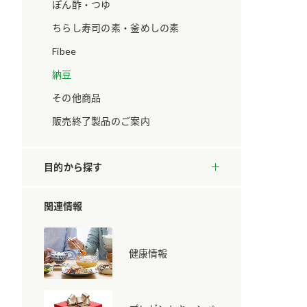
ています。
セプトをご紹介しま
ぽん酢・つゆ
す。
ちらし寿司の素・釜めしの素
Fibee
大切にして
おいしさと健康への
取り組み
け
おすしの素
炊き込みご飯の素
米飯用調味液
納豆
ョン宣言」
ミツカンの研究成果と
その他商品
た各部門の
おいしさと健康に役立
ご紹介しま
つ情報をご紹介しま
販売終了製品のご案内
す。
目的から探す
関連情報
健康情報
お酢ドリンク
味ぽん
ぽん酢