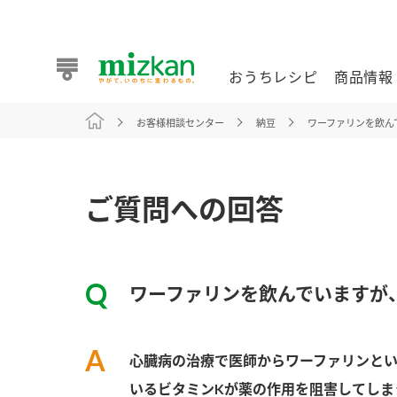
おうちレシピ
商品情報
お客様相談センター
納豆
ワーファリンを飲ん
おうちレシピ
商品情報 トップ
企業情報 トップ
お客様相談センター トップ
ミツカン公式通販
業務用サイト
ご質問への回答
ワーファリンを飲んでいますが
また食べたいが見つかる。ミツカンからのおすすめレシピを
心臓病の治療で医師からワーファリンと
おうちレシピ トップ
いるビタミンKが薬の作用を阻害してしま