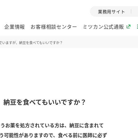
業務用サイト
企業情報
お客様相談センター
ミツカン公式通販
でいますが、納豆を食べてもいいですか？
ミツカングループについて
企業理念
ミツカンの
ミツカングループの企
創業から現在
業理念をご紹介しま
ツカンの変革
す。
歴史をご紹介
、納豆を食べてもいいですか？
ご紹介します。
環境への取り組み
水の文化
いうお薬を処方されている方は、納豆に含まれて
酢
調味酢
お酢ドリンク
ぽん酢
みりん風・
ミツカンの環境への取
1999年
り組みをご紹介しま
テーマとし
う可能性がありますので、食べる前に医師に必ず