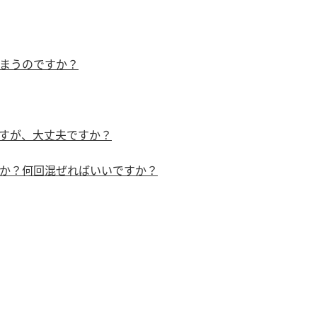
）
まうのですか？
すが、大丈夫ですか？
酢を知ろう！
すしラボ
ぽん酢サワー
か？何回混ぜればいいですか？