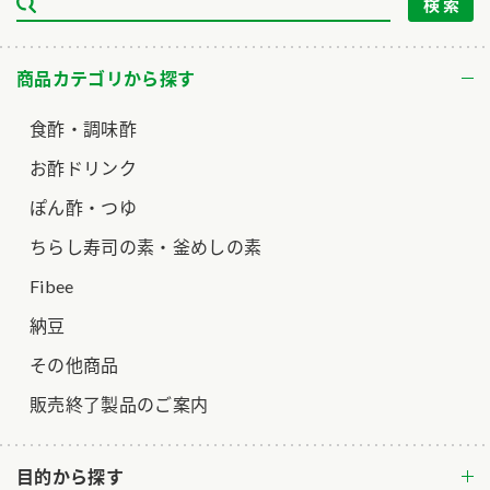
ロングセラー商品 ＋ おすすめレシピ
人気商品 ＋ おすすめレシピ
商品カテゴリから探す
検索
食酢・調味酢
お酢ドリンク
業務用サイト
ミツカングループについて
製造所固有記号一覧
ぽん酢・つゆ
ちらし寿司の素・釜めしの素
Fibee
納豆
その他商品
販売終了製品のご案内
目的から探す