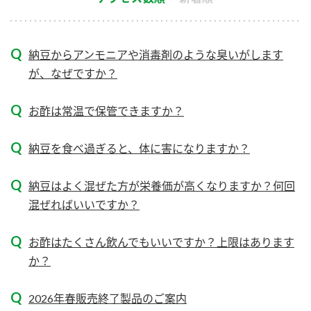
新商品一覧
酢
調味酢
お酢ドリンク
ぽん酢
キャンペーン情報
納豆からアンモニアや消毒剤のような臭いがします
が、なぜですか？
みりん風・料理酒
鍋用調味料
ブランド・スペシャルサイト
お酢は常温で保管できますか？
つゆ
たれ
ブランド・スペシャルサイト トップ
商品ブランドサイト
企業情報
スープ
中華
納豆を食べ過ぎると、体に害になりますか？
Fibee（ファイビー）
国内事業概要
くらしプラ酢
クイック調味料
レモン果汁
納豆はよく混ぜた方が栄養価が高くなりますか？何回
カンタン酢
混ぜればいいですか？
ミツカングループについて
ふりかけ
おすしの素
お酢ドリンク
お酢はたくさん飲んでもいいですか？上限はあります
ミツカンを知る
企業理念
炊き込みご飯の素
納豆
味ぽん
か？
ぽん酢
採用情報
環境への取り組み
2026年春販売終了製品のご案内
かおりの蔵
ミツカンの歴史