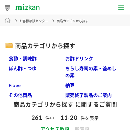
お客様相談センター
商品カテゴリから探す
おうちレシピ
おすすめレシピ
商品カテゴリから探す
レシピ特集
食酢・調味酢
お酢ドリンク
レシピカテゴリ一覧
ぽん酢・つゆ
ちらし寿司の素・釜めし
の素
商品からレシピを探す
Fibee
納豆
その他商品
販売終了製品のご案内
商品カテゴリから探す に関するご質問
商品情報
261
11-20
件中
件を表示
商品カテゴリ
アクセス数順
新着順