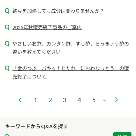
ニュースリリース
つゆ
ZENB initiative
納豆を加熱しても成分は変わりませんか？
鍋なび
お客様相談センター
納豆のサイト
2025年秋販売終了製品のご案内
MIM（ミツカンミュージアム）
PIN印
お客様の声をいかしました
やさしいお酢、カンタン酢、すし酢、らっきょう酢の
三ツ判山吹
違いを教えてください
販売終了製品のご案内
千夜
各部門が大切にしていること
「金のつぶ パキッ！とたれ におわなっとう」の販
よくあるご質問
スペシャルサイト
売終了について
お酢を知ろう！
おいしさと健康への取り組み
お問い合わせ
すしラボ
1
2
3
4
5
…
地図から取り扱い店舗を探す
ぽん酢サワー
キッザニア東京「ぽん酢工房」
納豆の豆知識
鍋奉行マニュアル
キーワードからQ&Aを探す
ミツカン公式通販
ミツカンのCM