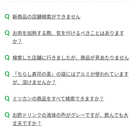
新商品一覧
酢
調味酢
新商品の店舗検索ができません
お酢ドリンク
ぽん酢
キャンペーン情報
お肉を加熱する際、気を付けるべきことはあります
みりん風・料理酒
鍋用調味料
ブランド・スペシャルサイト
か？
つゆ
たれ
ブランド・スペシャルサイト トップ
検索した店舗に行きましたが、商品が見あたりません
商品ブランドサイト
企業情報
スープ
中華
Fibee（ファイビー）
「ちらし寿司の素」の袋にはアルミが使われています
国内事業概要
くらしプラ酢
クイック調味料
レモン果汁
が、溶けませんか？
カンタン酢
ミツカングループについて
ふりかけ
おすしの素
ミツカンの商品をすべて検索できますか？
お酢ドリンク
ミツカンを知る
企業理念
炊き込みご飯の素
納豆
味ぽん
お酢ドリンクの液体の色がグレーですが、飲んでも大
ぽん酢
採用情報
環境への取り組み
丈夫ですか？
かおりの蔵
ミツカンの歴史