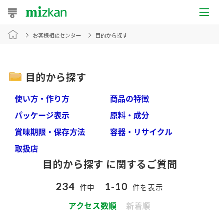
お客様相談センター
目的から探す
おうちレシピ
おすすめレシピ
目的から探す
レシピ特集
使い方・作り方
商品の特徴
レシピカテゴリ一覧
パッケージ表示
原料・成分
賞味期限・保存方法
容器・リサイクル
商品からレシピを探す
取扱店
目的から探す に関するご質問
商品情報
234
1-10
件中
件を表示
商品カテゴリ
アクセス数順
新着順