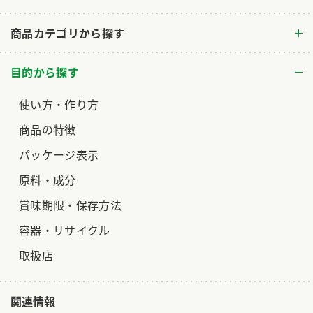
ロングセラー商品 ＋ おすすめレシピ
商品カテゴリから探す
人気商品 ＋ おすすめレシピ
検索
目的から探す
使い方・作り方
業務用サイト
ミツカングループについて
製造所固有記号一覧
商品の特徴
パッケージ表示
原料・成分
賞味期限・保存方法
容器・リサイクル
取扱店
関連情報