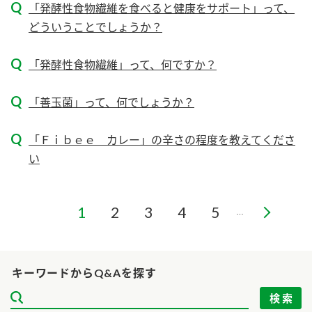
ニュースリリース
「発酵性食物繊維を食べると健康をサポート」って、
つゆ
ZENB initiative
どういうことでしょうか？
鍋なび
お客様相談センター
納豆のサイト
「発酵性食物繊維」って、何ですか？
MIM（ミツカンミュージアム）
PIN印
お客様の声をいかしました
「善玉菌」って、何でしょうか？
三ツ判山吹
販売終了製品のご案内
千夜
各部門が大切にしていること
「Ｆｉｂｅｅ カレー」の辛さの程度を教えてくださ
い
よくあるご質問
スペシャルサイト
お酢を知ろう！
おいしさと健康への取り組み
お問い合わせ
1
2
3
4
5
すしラボ
…
地図から取り扱い店舗を探す
ぽん酢サワー
キッザニア東京「ぽん酢工房」
納豆の豆知識
キーワードからQ&Aを探す
鍋奉行マニュアル
ミツカン公式通販
ミツカンのCM