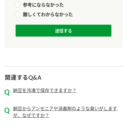
ニュースリリース
参考にならなかった
つゆ
ZENB initiative
難しくてわからなかった
鍋なび
お客様相談センター
納豆のサイト
MIM（ミツカンミュージアム）
PIN印
お客様の声をいかしました
三ツ判山吹
販売終了製品のご案内
千夜
各部門が大切にしていること
よくあるご質問
スペシャルサイト
関連するQ&A
お酢を知ろう！
おいしさと健康への取り組み
お問い合わせ
すしラボ
納豆を冷凍で保存できますか？
地図から取り扱い店舗を探す
ぽん酢サワー
キッザニア東京「ぽん酢工房」
納豆の豆知識
納豆からアンモニアや消毒剤のような臭いがします
が、なぜですか？
鍋奉行マニュアル
ミツカン公式通販
ミツカンのCM