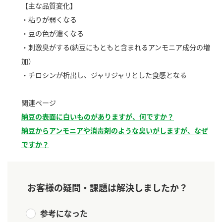
【主な品質変化】
新商品一覧
酢
調味酢
・粘りが弱くなる
お酢ドリンク
ぽん酢
キャンペーン情報
・豆の色が濃くなる
・刺激臭がする(納豆にもともと含まれるアンモニア成分の増
みりん風・料理酒
鍋用調味料
ブランド・スペシャルサイト
加）
・チロシンが析出し、ジャリジャリとした食感となる
つゆ
たれ
ブランド・スペシャルサイト トップ
商品ブランドサイト
企業情報
スープ
中華
関連ページ
Fibee（ファイビー）
納豆の表面に白いものがありますが、何ですか？
国内事業概要
くらしプラ酢
クイック調味料
レモン果汁
納豆からアンモニアや消毒剤のような臭いがしますが、なぜ
カンタン酢
ですか？
ミツカングループについて
ふりかけ
おすしの素
お酢ドリンク
ミツカンを知る
企業理念
炊き込みご飯の素
納豆
味ぽん
お客様の疑問・課題は解決しましたか？
ぽん酢
採用情報
環境への取り組み
かおりの蔵
参考になった
ミツカンの歴史