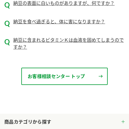
納豆の表面に白いものがありますが、何ですか？
ロングセラー商品 ＋ おすすめレシピ
人気商品 ＋ おすすめレシピ
納豆を食べ過ぎると、体に害になりますか？
検索
納豆に含まれるビタミンＫは血液を固めてしまうので
業務用サイト
ミツカングループについて
製造所固有記号一覧
すか？
お客様相談センター トップ
商品カテゴリから探す