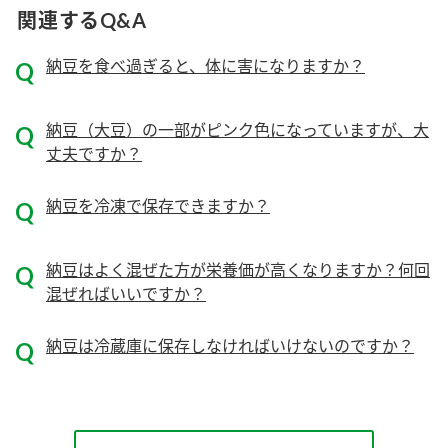
関連するQ&A
ロングセラー商品 ＋ おすすめレシピ
納豆を食べ過ぎると、体に害になりますか？
人気商品 ＋ おすすめレシピ
検索
納豆（大豆）の一部がピンク色になっていますが、大
丈夫ですか？
業務用サイト
ミツカングループについて
製造所固有記号一覧
納豆を冷凍で保存できますか？
納豆はよく混ぜた方が栄養価が高くなりますか？何回
混ぜればいいですか？
納豆は冷蔵庫に保存しなければいけないのですか？