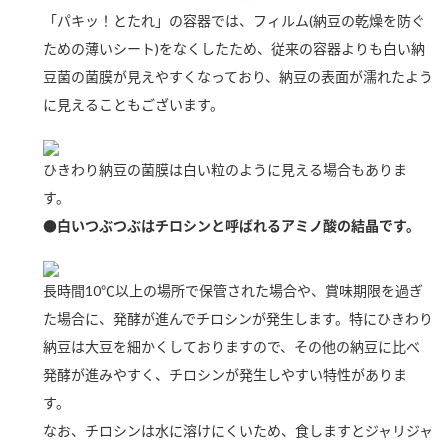
新商品一覧
酢
調味酢
「パキッ！とたれ」の容器では、フィルム(納豆の乾燥を防ぐ
ための薄いシート)をなくしたため、従来の容器よりも白い納
お酢ドリンク
ぽん酢
キャンペーン情報
豆菌の菌膜が見えやすくなっており、納豆の表面が濡れたよう
に見えることもございます。
みりん風・料理酒
鍋用調味料
ブランド・スペシャルサイト
つゆ
たれ
ブランド・スペシャルサイト トップ
ひきわり納豆の菌膜は白い粒のように見える場合もありま
商品ブランドサイト
す。
企業情報
スープ
中華
Fibee（ファイビー）
●白いつぶつぶはチロシンと呼ばれるアミノ酸の結晶です。
国内事業概要
くらしプラ酢
クイック調味料
レモン果汁
カンタン酢
長時間10℃以上の場所で保管された場合や、賞味期限を過ぎ
ミツカングループについて
ふりかけ
おすしの素
た場合に、発酵が進んでチロシンが発生します。特にひきわり
お酢ドリンク
納豆は大豆を細かくしておりますので、その他の納豆に比べ
ミツカンを知る
企業理念
炊き込みご飯の素
納豆
味ぽん
発酵が進みやすく、チロシンが発生しやすい特性がありま
ぽん酢
採用情報
環境への取り組み
す。
かおりの蔵
なお、チロシンは水に溶けにくいため、食しますとジャリジャ
ミツカンの歴史