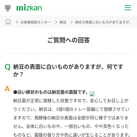
お客様相談センター
納豆
納豆の表面に白いものがありますが、何
おうちレシピ
おすすめレシピ
ご質問への回答
レシピ特集
納豆の表面に白いものがありますが、何です
レシピカテゴリ一覧
か？
商品からレシピを探す
●白い綿状のものは納豆菌の菌膜です。
納豆菌が正常に発酵した状態ですので、安心してお召し上が
りください。納豆は、1個1個のトレー容器にて発酵させてい
商品情報
ますので、発酵後の納豆の表面は全部が同じ様子ではありま
せん。全体に白いものや、一部白いもの、やや茶色くなった
商品カテゴリ
ものなど、菌膜の張り方や色に違いが生じることがあります。