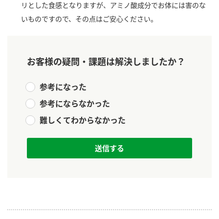
ニュースリリース
リとした食感となりますが、アミノ酸成分でお体には害のな
つゆ
ZENB initiative
いものですので、その点はご安心ください。
鍋なび
お客様相談センター
納豆のサイト
MIM（ミツカンミュージアム）
PIN印
お客様の疑問・課題は解決しましたか？
お客様の声をいかしました
三ツ判山吹
参考になった
販売終了製品のご案内
千夜
各部門が大切にしていること
参考にならなかった
よくあるご質問
スペシャルサイト
難しくてわからなかった
お酢を知ろう！
おいしさと健康への取り組み
お問い合わせ
すしラボ
地図から取り扱い店舗を探す
ぽん酢サワー
キッザニア東京「ぽん酢工房」
納豆の豆知識
鍋奉行マニュアル
ミツカン公式通販
ミツカンのCM