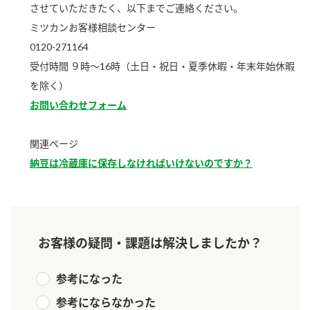
ニュースリリース
させていただきたく、以下までご連絡ください。
つゆ
ZENB initiative
ミツカンお客様相談センター
鍋なび
0120-271164
お客様相談センター
納豆のサイト
受付時間 ９時～16時（土日・祝日・夏季休暇・年末年始休暇
MIM（ミツカンミュージアム）
PIN印
を除く）
お客様の声をいかしました
お問い合わせフォーム
三ツ判山吹
販売終了製品のご案内
千夜
各部門が大切にしていること
関連ページ
納豆は冷蔵庫に保存しなければいけないのですか？
よくあるご質問
スペシャルサイト
お酢を知ろう！
おいしさと健康への取り組み
お問い合わせ
すしラボ
地図から取り扱い店舗を探す
ぽん酢サワー
お客様の疑問・課題は解決しましたか？
キッザニア東京「ぽん酢工房」
納豆の豆知識
参考になった
鍋奉行マニュアル
ミツカン公式通販
参考にならなかった
ミツカンのCM