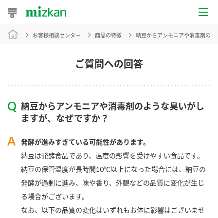
お客様相談センター
商品の特徴
納豆からアンモニアや消毒剤のよ
おうちレシピ
おすすめレシピ
ご質問への回答
レシピ特集
納豆からアンモニアや消毒剤のような臭いがし
レシピカテゴリ一覧
ますが、なぜですか？
商品からレシピを探す
発酵が進みすぎている可能性があります。
納豆は発酵食品であり、温度の影響を受けやすい食品です。
納豆の保管温度が長時間10℃以上になった場合には、納豆の
商品情報
発酵が過剰に進み、味や香り、外観などの品質に変化が生じ
る場合がございます。
商品カテゴリ
なお、以下の品質の変化はいずれもお体に影響はございませ