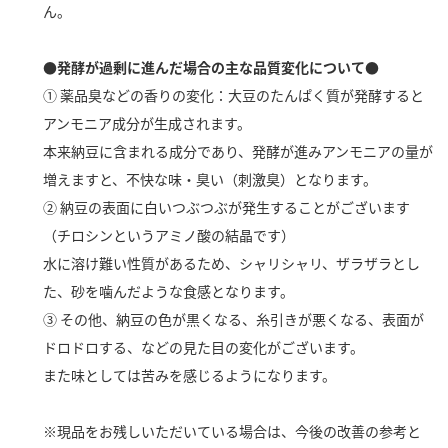
ん。
新商品一覧
酢
調味酢
お酢ドリンク
ぽん酢
キャンペーン情報
●発酵が過剰に進んだ場合の主な品質変化について●
① 薬品臭などの香りの変化：大豆のたんぱく質が発酵すると
みりん風・料理酒
鍋用調味料
ブランド・スペシャルサイト
アンモニア成分が生成されます。
本来納豆に含まれる成分であり、発酵が進みアンモニアの量が
つゆ
たれ
ブランド・スペシャルサイト トップ
増えますと、不快な味・臭い（刺激臭）となります。
商品ブランドサイト
企業情報
スープ
中華
② 納豆の表面に白いつぶつぶが発生することがございます
Fibee（ファイビー）
（チロシンというアミノ酸の結晶です）
国内事業概要
くらしプラ酢
クイック調味料
レモン果汁
水に溶け難い性質があるため、シャリシャリ、ザラザラとし
カンタン酢
た、砂を噛んだような食感となります。
ミツカングループについて
ふりかけ
おすしの素
③ その他、納豆の色が黒くなる、糸引きが悪くなる、表面が
お酢ドリンク
ドロドロする、などの見た目の変化がございます。
ミツカンを知る
企業理念
炊き込みご飯の素
納豆
味ぽん
また味としては苦みを感じるようになります。
ぽん酢
採用情報
環境への取り組み
かおりの蔵
※現品をお残しいただいている場合は、今後の改善の参考と
ミツカンの歴史