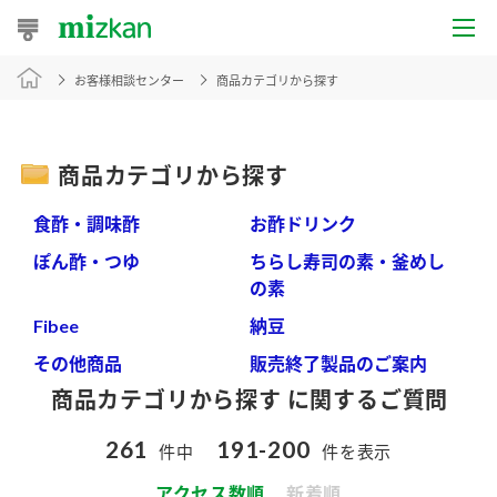
お客様相談センター
商品カテゴリから探す
おうちレシピ
おすすめレシピ
商品カテゴリから探す
レシピ特集
食酢・調味酢
お酢ドリンク
レシピカテゴリ一覧
ぽん酢・つゆ
ちらし寿司の素・釜めし
の素
商品からレシピを探す
Fibee
納豆
その他商品
販売終了製品のご案内
商品カテゴリから探す に関するご質問
商品情報
261
191-200
件中
件を表示
商品カテゴリ
アクセス数順
新着順