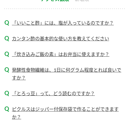
新商品一覧
酢
調味酢
お酢ドリンク
ぽん酢
キャンペーン情報
「いいこと酢」には、塩が入っているのですか？
みりん風・料理酒
鍋用調味料
ブランド・スペシャルサイト
カンタン酢の基本的な使い方を教えてください
つゆ
たれ
ブランド・スペシャルサイト トップ
「炊き込みご飯の素」はお弁当に使えますか？
商品ブランドサイト
企業情報
スープ
中華
Fibee（ファイビー）
発酵性食物繊維は、1日に何グラム程度とれば良いで
国内事業概要
くらしプラ酢
クイック調味料
レモン果汁
すか？
カンタン酢
ミツカングループについて
ふりかけ
おすしの素
「とろっ豆」って、どう読むのですか？
お酢ドリンク
ミツカンを知る
企業理念
炊き込みご飯の素
納豆
味ぽん
ピクルスはジッパー付保存袋で作ることができます
ぽん酢
採用情報
環境への取り組み
か？
かおりの蔵
ミツカンの歴史