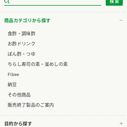
ロングセラー商品 ＋ おすすめレシピ
人気商品 ＋ おすすめレシピ
商品カテゴリから探す
検索
食酢・調味酢
お酢ドリンク
業務用サイト
ミツカングループについて
製造所固有記号一覧
ぽん酢・つゆ
ちらし寿司の素・釜めしの素
Fibee
納豆
その他商品
販売終了製品のご案内
目的から探す