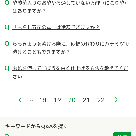
ニュースリリース
酢酸菌入りのお酢やろ過していないお酢（にごり酢）
つゆ
ZENB initiative
はありますか？
鍋なび
お客様相談センター
納豆のサイト
「ちらし寿司の素」は冷凍できますか？
MIM（ミツカンミュージアム）
PIN印
お客様の声をいかしました
らっきょうを漬ける際に、砂糖の代わりにハチミツで
三ツ判山吹
漬けることもできますか？
販売終了製品のご案内
千夜
各部門が大切にしていること
お酢を使ってごぼうを白く仕上げる方法を教えてくだ
よくあるご質問
スペシャルサイト
さい
お酢を知ろう！
おいしさと健康への取り組み
お問い合わせ
すしラボ
18
19
20
21
22
…
地図から取り扱い店舗を探す
ぽん酢サワー
キッザニア東京「ぽん酢工房」
納豆の豆知識
鍋奉行マニュアル
キーワードからQ&Aを探す
ミツカン公式通販
ミツカンのCM