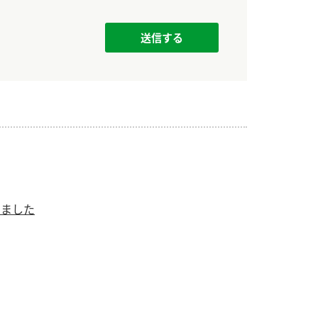
）
酢を知ろう！
すしラボ
ぽん酢サワー
りました