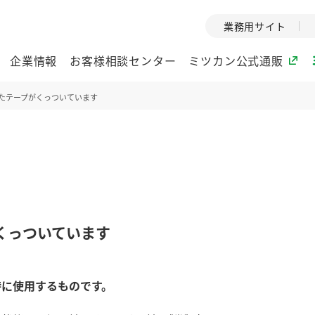
業務用サイト
企業情報
お客様相談センター
ミツカン公式通販
たテープがくっついています
ミツカングループについて
企業理念
ミツカンの
ミツカングループの企
創業から現在
業理念をご紹介しま
ツカンの変革
す。
歴史をご紹介
くっついています
ご紹介します。
環境への取り組み
水の文化
時に使用するものです。
酢
調味酢
お酢ドリンク
ぽん酢
みりん風・
ミツカンの環境への取
1999年
り組みをご紹介しま
テーマとし