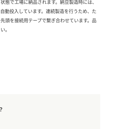
）状態で工場に納品されます。納豆製造時には、
す。
活動を行っ
に自動投入しています。連続製造を行うため、た
の先頭を接続用テープで繋ぎ合わせています。品
MIM（ミツカンミュ
各部門が
さい。
ージアム）
いること
スープ
中華
クイック調味料
レモン果汁
ふりか
ミツカンの酢づくりの
「未来ビジ
歴史などが学べる体験
実現に向け
型博物館です。
取り組みを
す。
キッザニア東京「ぽ
納豆
ん酢工房」
味ぽんやお酢について
楽しく学べるパビリオ
ンです。
？
ibee（ファイビ
くらしプラ酢
カンタン酢