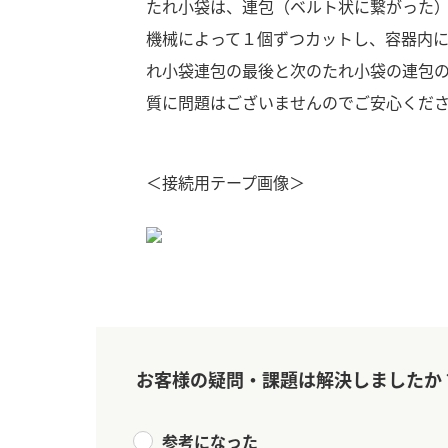
たれ小袋は、連包（ベルト状に繋がった
機械によって１個ずつカットし、容器内
れ小袋連包の最後と次のたれ小袋の連包
質に問題はございませんのでご安心くだ
＜接続用テープ画像＞
お客様の疑問・課題は解決しましたか
F
参考になった