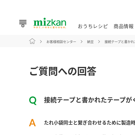
おうちレシピ
商品情報
お客様相談センター
納豆
接続テープと書かれ
おうちレシピ
商品情報 トップ
企業情報 トップ
お客様相談センター トップ
ミツカン公式通販
業務用サイト
ご質問への回答
接続テープと書かれたテープが
また食べたいが見つかる。ミツカンからのおすすめレシピを
たれ小袋同士と繋ぎ合わせるために製造
おうちレシピ トップ