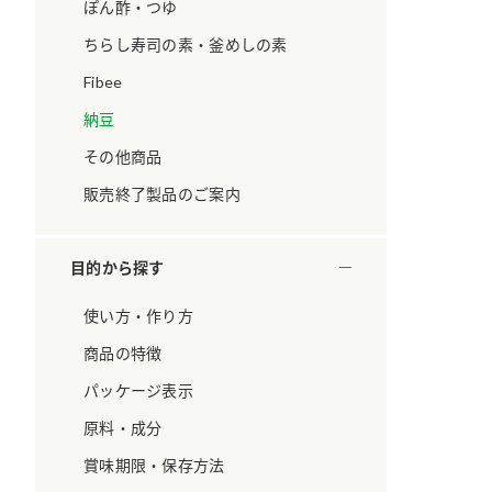
ています。
セプトをご紹介しま
ぽん酢・つゆ
す。
ちらし寿司の素・釜めしの素
Fibee
大切にして
おいしさと健康への
取り組み
け
おすしの素
炊き込みご飯の素
米飯用調味液
納豆
ョン宣言」
ミツカンの研究成果と
その他商品
た各部門の
おいしさと健康に役立
ご紹介しま
つ情報をご紹介しま
販売終了製品のご案内
す。
目的から探す
使い方・作り方
商品の特徴
パッケージ表示
原料・成分
賞味期限・保存方法
お酢ドリンク
味ぽん
ぽん酢