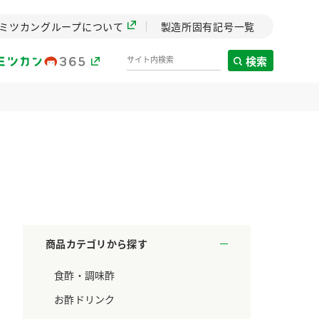
ミツカングループについて
製造所固有記号一覧
検索
製造所固有記号一覧
歴史
までのミ
と挑戦の
します。
商品カテゴリから探す
センター
食酢・調味酢
ZENB initiative
料理酒
鍋用調味料
つゆ
たれ
設立。「水」を
植物を可能な限りまる
お酢ドリンク
た社会貢献
ごと使ったZENBのコン