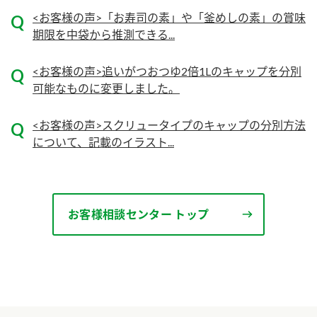
<お客様の声>「お寿司の素」や「釜めしの素」の賞味
ロングセラー商品 ＋ おすすめレシピ
期限を中袋から推測できる...
人気商品 ＋ おすすめレシピ
検索
<お客様の声>追いがつおつゆ2倍1Lのキャップを分別
可能なものに変更しました。
業務用サイト
ミツカングループについて
製造所固有記号一覧
<お客様の声>スクリュータイプのキャップの分別方法
について、記載のイラスト...
お客様相談センター トップ