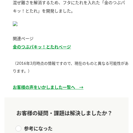
混ぜ難さを解消するため、フタにたれを入れた「金のつぶパ
新商品一覧
酢
調味酢
キッ！とたれ」を開発しました。
お酢ドリンク
ぽん酢
キャンペーン情報
みりん風・料理酒
鍋用調味料
ブランド・スペシャルサイト
関連ページ
金のつぶパキッ！とたれページ
つゆ
たれ
ブランド・スペシャルサイト トップ
商品ブランドサイト
企業情報
スープ
中華
（2016年3月時点の情報ですので、現在のものと異なる可能性があ
Fibee（ファイビー）
ります。）
国内事業概要
くらしプラ酢
クイック調味料
レモン果汁
カンタン酢
お客様の声をいかしました一覧へ →
ミツカングループについて
ふりかけ
おすしの素
お酢ドリンク
ミツカンを知る
企業理念
炊き込みご飯の素
納豆
味ぽん
お客様の疑問・課題は解決しましたか？
ぽん酢
採用情報
環境への取り組み
かおりの蔵
参考になった
ミツカンの歴史