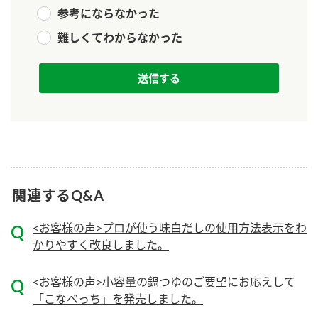
ニュースリリース
つゆ
参考にならなかった
ZENB initiative
鍋なび
難しくてわからなかった
お客様相談センター
納豆のサイト
MIM（ミツカンミュージアム）
PIN印
お客様の声をいかしました
三ツ判山吹
販売終了製品のご案内
千夜
各部門が大切にしていること
よくあるご質問
スペシャルサイト
お酢を知ろう！
関連するQ&A
おいしさと健康への取り組み
お問い合わせ
すしラボ
<お客様の声>プロが使う味白だしの使用方法表示をわ
地図から取り扱い店舗を探す
ぽん酢サワー
かりやすく改良しました。
キッザニア東京「ぽん酢工房」
納豆の豆知識
<お客様の声>小容量の鍋つゆのご要望にお応えして
鍋奉行マニュアル
「こなべっち」を発売しました。
ミツカン公式通販
ミツカンのCM