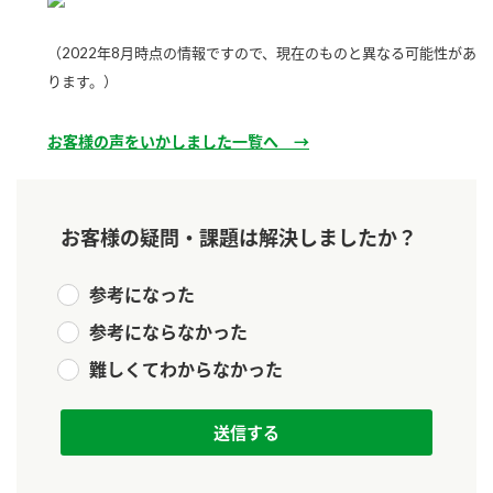
新商品一覧
酢
調味酢
（2022年8月時点の情報ですので、現在のものと異なる可能性があ
お酢ドリンク
ぽん酢
キャンペーン情報
ります。）
みりん風・料理酒
鍋用調味料
ブランド・スペシャルサイト
お客様の声をいかしました一覧へ →
つゆ
たれ
ブランド・スペシャルサイト トップ
商品ブランドサイト
企業情報
スープ
中華
お客様の疑問・課題は解決しましたか？
Fibee（ファイビー）
国内事業概要
くらしプラ酢
クイック調味料
レモン果汁
参考になった
カンタン酢
ミツカングループについて
参考にならなかった
ふりかけ
おすしの素
お酢ドリンク
難しくてわからなかった
ミツカンを知る
企業理念
炊き込みご飯の素
納豆
味ぽん
ぽん酢
採用情報
環境への取り組み
かおりの蔵
ミツカンの歴史