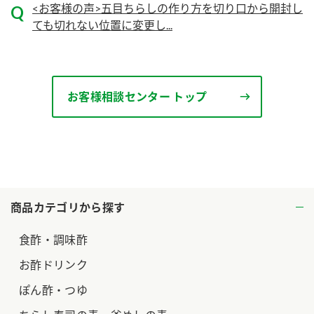
<お客様の声>五目ちらしの作り方を切り口から開封し
ロングセラー商品 ＋ おすすめレシピ
ても切れない位置に変更し...
人気商品 ＋ おすすめレシピ
検索
お客様相談センター トップ
業務用サイト
ミツカングループについて
製造所固有記号一覧
商品カテゴリから探す
食酢・調味酢
お酢ドリンク
ぽん酢・つゆ