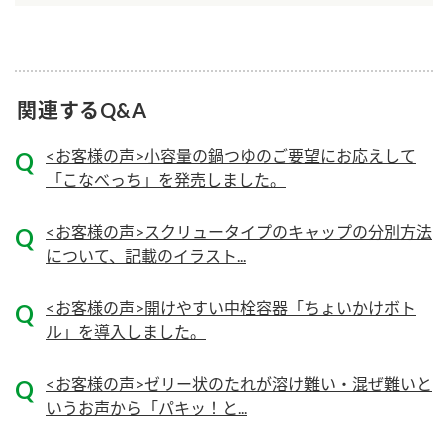
ニュースリリース
つゆ
ZENB initiative
鍋なび
お客様相談センター
納豆のサイト
関連するQ&A
MIM（ミツカンミュージアム）
PIN印
お客様の声をいかしました
<お客様の声>小容量の鍋つゆのご要望にお応えして
三ツ判山吹
「こなべっち」を発売しました。
販売終了製品のご案内
千夜
各部門が大切にしていること
<お客様の声>スクリュータイプのキャップの分別方法
よくあるご質問
スペシャルサイト
について、記載のイラスト...
お酢を知ろう！
おいしさと健康への取り組み
お問い合わせ
すしラボ
<お客様の声>開けやすい中栓容器「ちょいかけボト
ル」を導入しました。
地図から取り扱い店舗を探す
ぽん酢サワー
キッザニア東京「ぽん酢工房」
納豆の豆知識
<お客様の声>ゼリー状のたれが溶け難い・混ぜ難いと
いうお声から「パキッ！と...
鍋奉行マニュアル
ミツカン公式通販
ミツカンのCM