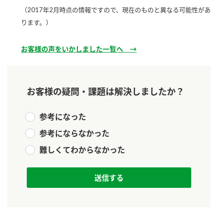
新商品一覧
酢
調味酢
（2017年2月時点の情報ですので、現在のものと異なる可能性があ
ります。）
お酢ドリンク
ぽん酢
キャンペーン情報
お客様の声をいかしました一覧へ →
みりん風・料理酒
鍋用調味料
ブランド・スペシャルサイト
つゆ
たれ
ブランド・スペシャルサイト トップ
お客様の疑問・課題は解決しましたか？
商品ブランドサイト
企業情報
スープ
中華
Fibee（ファイビー）
参考になった
国内事業概要
くらしプラ酢
クイック調味料
レモン果汁
参考にならなかった
カンタン酢
ミツカングループについて
ふりかけ
おすしの素
難しくてわからなかった
お酢ドリンク
ミツカンを知る
企業理念
炊き込みご飯の素
納豆
味ぽん
ぽん酢
採用情報
環境への取り組み
かおりの蔵
ミツカンの歴史