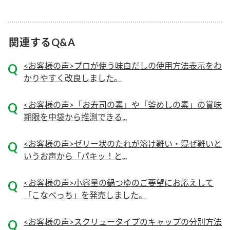
ニュースリリース
つゆ
ZENB initiative
鍋なび
関連するQ&A
お客様相談センター
納豆のサイト
MIM（ミツカンミュージアム）
PIN印
<お客様の声>プロが使う味白だしの使用方法表示をわ
お客様の声をいかしました
かりやすく改良しました。
三ツ判山吹
販売終了製品のご案内
千夜
各部門が大切にしていること
<お客様の声>「お寿司の素」や「釜めしの素」の賞味
期限を中袋から推測できる...
よくあるご質問
スペシャルサイト
お酢を知ろう！
<お客様の声>ゼリー状のたれが溶け難い・混ぜ難いと
おいしさと健康への取り組み
お問い合わせ
いうお声から「パキッ！と...
すしラボ
地図から取り扱い店舗を探す
ぽん酢サワー
<お客様の声>小容量の鍋つゆのご要望にお応えして
キッザニア東京「ぽん酢工房」
納豆の豆知識
「こなべっち」を発売しました。
鍋奉行マニュアル
ミツカン公式通販
<お客様の声>スクリュータイプのキャップの分別方法
ミツカンのCM