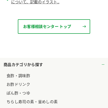
について、記載のイラスト...
ロングセラー商品 ＋ おすすめレシピ
人気商品 ＋ おすすめレシピ
検索
お客様相談センター トップ
業務用サイト
ミツカングループについて
製造所固有記号一覧
商品カテゴリから探す
食酢・調味酢
お酢ドリンク
ぽん酢・つゆ
ちらし寿司の素・釜めしの素