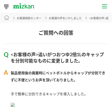
お客様相談センター
お客様の声をいかしました
<お客様の声>追
おうちレシピ
おすすめレシピ
ご質問への回答
レシピ特集
<お客様の声>追いがつおつゆ2倍1Lのキャップ
レシピカテゴリ一覧
を分別可能なものに変更しました。
商品からレシピを探す
製品使用後の廃棄時にペットボトルからキャップが分別でき
ずに不便というお声を頂いておりました。
商品情報
手で簡単に分別できるキャップを導入しました。
商品カテゴリ