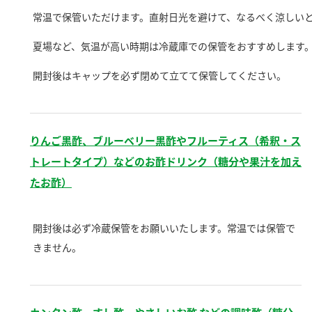
新商品一覧
酢
調味酢
常温で保管いただけます。直射日光を避けて、なるべく涼しい
お酢ドリンク
ぽん酢
キャンペーン情報
夏場など、気温が高い時期は冷蔵庫での保管をおすすめします
開封後はキャップを必ず閉めて立てて保管してください。
みりん風・料理酒
鍋用調味料
ブランド・スペシャルサイト
つゆ
たれ
ブランド・スペシャルサイト トップ
商品ブランドサイト
企業情報
りんご黒酢、ブルーベリー黒酢やフルーティス（希釈・ス
スープ
中華
Fibee（ファイビー）
トレートタイプ）などのお酢ドリンク（糖分や果汁を加え
国内事業概要
くらしプラ酢
クイック調味料
レモン果汁
たお酢）
カンタン酢
ミツカングループについて
ふりかけ
おすしの素
お酢ドリンク
開封後は必ず冷蔵保管をお願いいたします。常温では保管で
ミツカンを知る
企業理念
炊き込みご飯の素
納豆
きません。
味ぽん
ぽん酢
採用情報
環境への取り組み
かおりの蔵
ミツカンの歴史