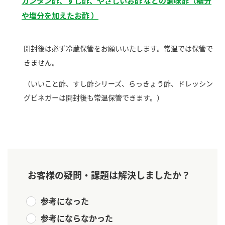
ニュースリリース
カンタン酢、すし酢、やさしいお酢 などの調味酢（糖分
つゆ
や塩分を加えたお酢 ）
ZENB initiative
鍋なび
お客様相談センター
納豆のサイト
開封後は必ず冷蔵保管をお願いいたします。常温では保管で
MIM（ミツカンミュージアム）
PIN印
きません。
お客様の声をいかしました
三ツ判山吹
（いいこと酢、すし酢シリーズ、らっきょう酢、ドレッシン
販売終了製品のご案内
千夜
グビネガーは開封後も常温保管できます。）
各部門が大切にしていること
よくあるご質問
スペシャルサイト
お酢を知ろう！
おいしさと健康への取り組み
お問い合わせ
すしラボ
地図から取り扱い店舗を探す
ぽん酢サワー
お客様の疑問・課題は解決しましたか？
キッザニア東京「ぽん酢工房」
納豆の豆知識
参考になった
鍋奉行マニュアル
ミツカン公式通販
参考にならなかった
ミツカンのCM