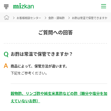
お客様相談センター
食酢・調味酢
お酢は常温で保管できますか？
おうちレシピ
おすすめレシピ
ご質問への回答
レシピ特集
お酢は常温で保管できますか？
レシピカテゴリ一覧
商品によって、保管方法が違います。
商品からレシピを探す
下記をご参考ください。
商品情報
穀物酢、リンゴ酢や純玄米黒酢などの酢（糖分や塩分を加
えていないお酢）
商品カテゴリ