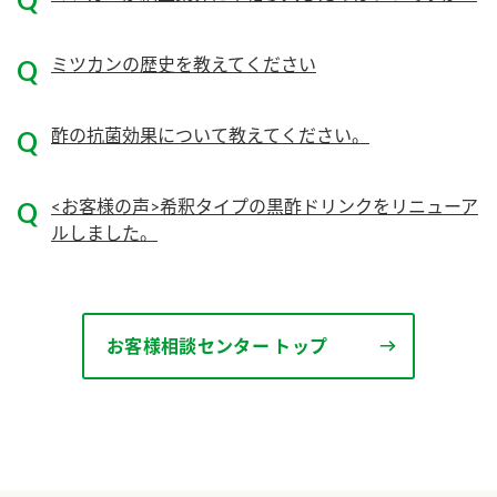
ニュースリリース
つゆ
ZENB initiative
鍋なび
ミツカンの歴史を教えてください
お客様相談センター
納豆のサイト
MIM（ミツカンミュージアム）
酢の抗菌効果について教えてください。
PIN印
お客様の声をいかしました
三ツ判山吹
<お客様の声>希釈タイプの黒酢ドリンクをリニューア
販売終了製品のご案内
千夜
各部門が大切にしていること
ルしました。
よくあるご質問
スペシャルサイト
お酢を知ろう！
おいしさと健康への取り組み
お問い合わせ
すしラボ
お客様相談センター トップ
地図から取り扱い店舗を探す
ぽん酢サワー
キッザニア東京「ぽん酢工房」
納豆の豆知識
鍋奉行マニュアル
ミツカン公式通販
ミツカンのCM