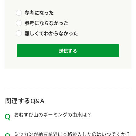
新商品一覧
酢
調味酢
参考になった
お酢ドリンク
ぽん酢
キャンペーン情報
参考にならなかった
難しくてわからなかった
みりん風・料理酒
鍋用調味料
ブランド・スペシャルサイト
つゆ
たれ
ブランド・スペシャルサイト トップ
商品ブランドサイト
企業情報
スープ
中華
Fibee（ファイビー）
国内事業概要
くらしプラ酢
クイック調味料
レモン果汁
カンタン酢
ミツカングループについて
ふりかけ
おすしの素
お酢ドリンク
関連するQ&A
ミツカンを知る
企業理念
炊き込みご飯の素
納豆
味ぽん
おむすび山のネーミングの由来は？
ぽん酢
採用情報
環境への取り組み
かおりの蔵
ミツカンの歴史
ミツカンが納豆業界に本格参入したのはいつですか？