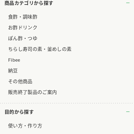
商品カテゴリから探す
ロングセラー商品 ＋ おすすめレシピ
食酢・調味酢
人気商品 ＋ おすすめレシピ
お酢ドリンク
検索
ぽん酢・つゆ
業務用サイト
ミツカングループについて
製造所固有記号一覧
ちらし寿司の素・釜めしの素
Fibee
納豆
その他商品
販売終了製品のご案内
目的から探す
使い方・作り方