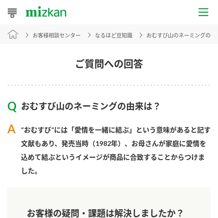
お客様相談センター
なるほど豆知識
おむすび山のネーミングの由
おうちレシピ
おすすめレシピ
ご質問への回答
レシピ特集
おむすび山のネーミングの由来は？
レシピカテゴリ一覧
“おむすび”には「愛情を一緒に結ぶ」という意味があると記す
商品からレシピを探す
文献もあり、発売当時（1982年）、お母さんが家庭に愛情を
込めて結ぶというイメージが商品に合致することからつけま
した。
商品情報
商品カテゴリ
お客様の疑問・課題は解決しましたか？