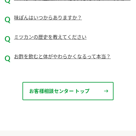
ニュースリリース
つゆ
ZENB initiative
鍋なび
味ぽんはいつからありますか？
お客様相談センター
納豆のサイト
MIM（ミツカンミュージアム）
ミツカンの歴史を教えてください
PIN印
お客様の声をいかしました
三ツ判山吹
お酢を飲むと体がやわらかくなるって本当？
販売終了製品のご案内
千夜
各部門が大切にしていること
よくあるご質問
スペシャルサイト
お酢を知ろう！
おいしさと健康への取り組み
お問い合わせ
お客様相談センター トップ
すしラボ
地図から取り扱い店舗を探す
ぽん酢サワー
キッザニア東京「ぽん酢工房」
納豆の豆知識
鍋奉行マニュアル
ミツカン公式通販
ミツカンのCM