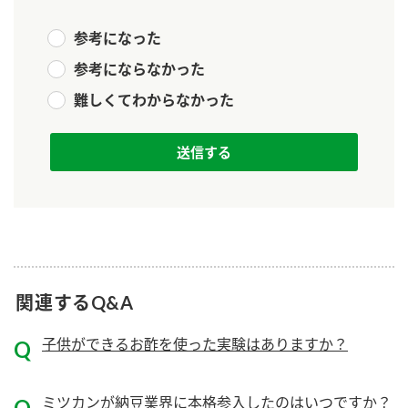
新商品一覧
酢
調味酢
参考になった
お酢ドリンク
ぽん酢
キャンペーン情報
参考にならなかった
難しくてわからなかった
みりん風・料理酒
鍋用調味料
ブランド・スペシャルサイト
つゆ
たれ
ブランド・スペシャルサイト トップ
商品ブランドサイト
企業情報
スープ
中華
Fibee（ファイビー）
国内事業概要
くらしプラ酢
クイック調味料
レモン果汁
カンタン酢
ミツカングループについて
ふりかけ
おすしの素
お酢ドリンク
関連するQ&A
ミツカンを知る
企業理念
炊き込みご飯の素
納豆
味ぽん
子供ができるお酢を使った実験はありますか？
ぽん酢
採用情報
環境への取り組み
かおりの蔵
ミツカンの歴史
ミツカンが納豆業界に本格参入したのはいつですか？