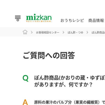
おうちレシピ
商品情報
お客様相談センター
ぽん酢・つゆ
ぽん酢商品
おうちレシピ
商品情報 トップ
企業情報 トップ
お客様相談センター トップ
ミツカン公式通販
業務用サイト
ご質問への回答
ぽん酢商品(かおりの蔵・ゆずぽ
また食べたいが見つかる。ミツカンからのおすすめレシピを
がありますが、何ですか？
おうちレシピ トップ
原料の果汁のパルプ分（果実の繊維質）