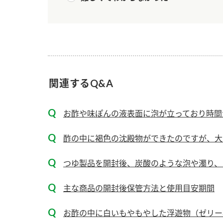
ー
関連するQ&A
お
お酢や味ぽんの液表面に泡が立っており時間が
酢の中に褐色の沈殿物ができたのですが、大
つゆ製品を開封後、炭酸のような泡や濁り、白
主な商品の開封後保管方法と使用目安期間
お酢の中に白いもやもやした浮遊物（ゼリー状