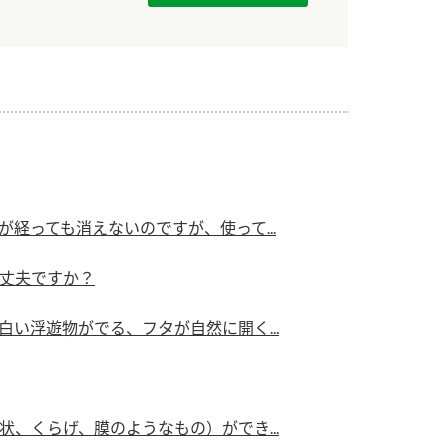
）
酢を知ろう！
すしラボ
ぽん酢サワー
経っても消えないのですが、使って...
丈夫ですか？
い浮遊物がでる、フタが自然に開く...
、くらげ、膜のようなもの）ができ...