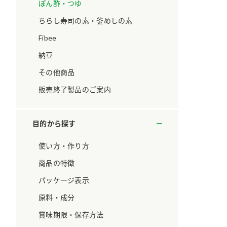
ています。
セプトをご紹介しま
ぽん酢・つゆ
す。
ちらし寿司の素・釜めしの素
Fibee
大切にして
おいしさと健康への
取り組み
け
おすしの素
炊き込みご飯の素
米飯用調味液
納豆
ョン宣言」
ミツカンの研究成果と
その他商品
た各部門の
おいしさと健康に役立
ご紹介しま
つ情報をご紹介しま
販売終了製品のご案内
す。
目的から探す
使い方・作り方
商品の特徴
パッケージ表示
原料・成分
賞味期限・保存方法
お酢ドリンク
味ぽん
ぽん酢