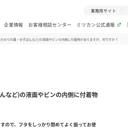
業務用サイト
企業情報
お客様相談センター
ミツカン公式通販
(かおりの蔵・ゆずぽんなど)の液面やビンの内側に付着物がありますが、何ですか？
ミツカングループについて
企業理念
ミツカンの
ミツカングループの企
創業から現在
業理念をご紹介しま
ツカンの変革
す。
歴史をご紹介
んなど)の液面やビンの内側に付着物
ご紹介します。
環境への取り組み
水の文化
酢
調味酢
お酢ドリンク
ぽん酢
みりん風・
ミツカンの環境への取
1999年
ですので、フタをしっかり閉めてよく振ってお使
り組みをご紹介しま
テーマとし