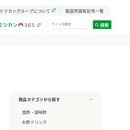
ミツカングループについて
製造所固有記号一覧
検索
製造所固有記号一覧
歴史
までのミ
と挑戦の
します。
商品カテゴリから探す
センター
食酢・調味酢
ZENB initiative
料理酒
鍋用調味料
つゆ
たれ
設立。「水」を
植物を可能な限りまる
お酢ドリンク
た社会貢献
ごと使ったZENBのコン