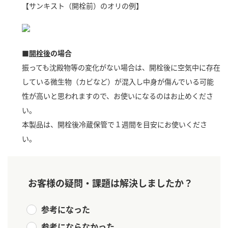
【サンキスト（開栓前）のオリの例】
新商品一覧
酢
調味酢
お酢ドリンク
ぽん酢
キャンペーン情報
■
開栓後
の場合
みりん風・料理酒
鍋用調味料
ブランド・スペシャルサイト
振っても沈殿物等の変化がない場合は、開栓後に空気中に存在
つゆ
たれ
している微生物（カビなど）が混入し中身が傷んでいる可能
ブランド・スペシャルサイト トップ
性が高いと思われますので、お使いになるのはお止めくださ
商品ブランドサイト
企業情報
スープ
中華
い。
Fibee（ファイビー）
本製品は、開栓後冷蔵保管で１週間を目安にお使いくださ
国内事業概要
くらしプラ酢
クイック調味料
レモン果汁
い。
カンタン酢
ミツカングループについて
ふりかけ
おすしの素
お酢ドリンク
ミツカンを知る
企業理念
炊き込みご飯の素
納豆
お客様の疑問・課題は解決しましたか？
味ぽん
ぽん酢
採用情報
環境への取り組み
参考になった
かおりの蔵
ミツカンの歴史
参考にならなかった