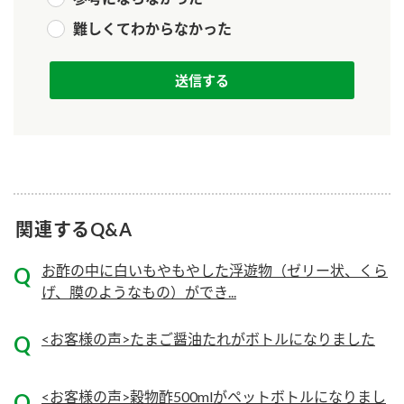
ニュースリリース
つゆ
難しくてわからなかった
ZENB initiative
鍋なび
お客様相談センター
納豆のサイト
MIM（ミツカンミュージアム）
PIN印
お客様の声をいかしました
三ツ判山吹
販売終了製品のご案内
千夜
各部門が大切にしていること
よくあるご質問
スペシャルサイト
関連するQ&A
お酢を知ろう！
おいしさと健康への取り組み
お問い合わせ
お酢の中に白いもやもやした浮遊物（ゼリー状、くら
すしラボ
げ、膜のようなもの）ができ...
地図から取り扱い店舗を探す
ぽん酢サワー
キッザニア東京「ぽん酢工房」
<お客様の声>たまご醤油たれがボトルになりました
納豆の豆知識
鍋奉行マニュアル
ミツカン公式通販
<お客様の声>穀物酢500mlがペットボトルになりまし
ミツカンのCM