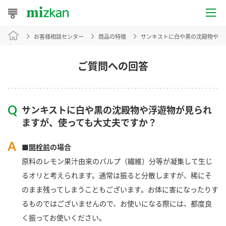
お客様相談センター
商品の特徴
サンキストに白や黒の沈殿物や浮
おうちレシピ
おすすめレシピ
ご質問への回答
レシピ特集
サンキストに白や黒の沈殿物や浮遊物が見られ
レシピカテゴリ一覧
ますが、使っても大丈夫ですか？
商品からレシピを探す
■
開栓前
の場合
原料のレモン果汁由来のパルプ（繊維）分等が凝集して生じ
るオリと考えられます。通常は振ると分散しますが、稀にそ
商品情報
のまま残ってしまうこともございます。お体に害になったりす
るものではございませんので、お使いになる際には、都度良
商品カテゴリ
く振ってお使いください。