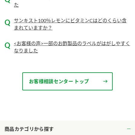
た
ロングセラー商品 ＋ おすすめレシピ
サンキスト100％レモンにビタミンCはどのくらい含
人気商品 ＋ おすすめレシピ
まれていますか？
検索
<お客様の声>一部のお酢製品のラベルがはがしやすく
業務用サイト
ミツカングループについて
製造所固有記号一覧
なりました
お客様相談センター トップ
商品カテゴリから探す