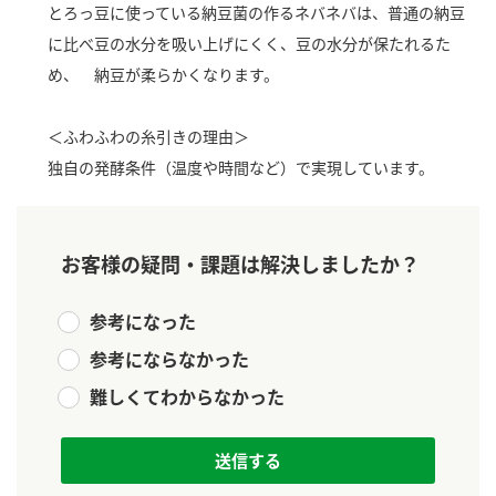
とろっ豆に使っている納豆菌の作るネバネバは、普通の納豆
新商品一覧
酢
調味酢
に比べ豆の水分を吸い上げにくく、豆の水分が保たれるた
お酢ドリンク
ぽん酢
キャンペーン情報
め、 納豆が柔らかくなります。
みりん風・料理酒
鍋用調味料
ブランド・スペシャルサイト
＜ふわふわの糸引きの理由＞
独自の発酵条件（温度や時間など）で実現しています。
つゆ
たれ
ブランド・スペシャルサイト トップ
商品ブランドサイト
企業情報
スープ
中華
Fibee（ファイビー）
お客様の疑問・課題は解決しましたか？
国内事業概要
くらしプラ酢
クイック調味料
レモン果汁
カンタン酢
参考になった
ミツカングループについて
ふりかけ
おすしの素
参考にならなかった
お酢ドリンク
ミツカンを知る
企業理念
炊き込みご飯の素
納豆
難しくてわからなかった
味ぽん
ぽん酢
採用情報
環境への取り組み
かおりの蔵
ミツカンの歴史