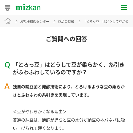
お客様相談センター
商品の特徴
「とろっ豆」はどうして豆が柔ら
おうちレシピ
おすすめレシピ
ご質問への回答
レシピ特集
「とろっ豆」はどうして豆が柔らかく、糸引き
レシピカテゴリ一覧
がふわふわしているのですか？
商品からレシピを探す
独自の納豆菌と発酵技術により、とろけるような豆の柔らか
さとふわふわの糸引きを実現しています。
商品情報
＜豆がやわらかくなる理由＞
普通の納豆は、醗酵が進むと豆の水分が納豆のネバネバに吸
商品カテゴリ
い上げられて硬くなります。