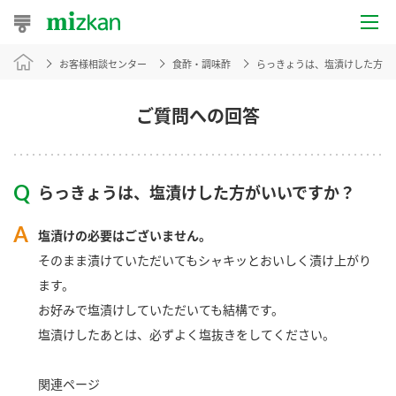
お客様相談センター
食酢・調味酢
らっきょうは、塩漬けした方が
おうちレシピ
おすすめレシピ
ご質問への回答
レシピ特集
らっきょうは、塩漬けした方がいいですか？
レシピカテゴリ一覧
塩漬けの必要はございません。
商品からレシピを探す
そのまま漬けていただいてもシャキッとおいしく漬け上がり
ます。
お好みで塩漬けしていただいても結構です。
商品情報
塩漬けしたあとは、必ずよく塩抜きをしてください。
商品カテゴリ
関連ページ