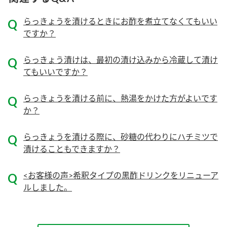
ニュースリリース
つゆ
ZENB initiative
らっきょうを漬けるときにお酢を煮立てなくてもいい
鍋なび
ですか？
お客様相談センター
納豆のサイト
MIM（ミツカンミュージアム）
らっきょう漬けは、最初の漬け込みから冷蔵して漬け
PIN印
お客様の声をいかしました
てもいいですか？
三ツ判山吹
販売終了製品のご案内
千夜
らっきょうを漬ける前に、熱湯をかけた方がよいです
各部門が大切にしていること
か？
よくあるご質問
スペシャルサイト
らっきょうを漬ける際に、砂糖の代わりにハチミツで
お酢を知ろう！
おいしさと健康への取り組み
お問い合わせ
漬けることもできますか？
すしラボ
地図から取り扱い店舗を探す
ぽん酢サワー
<お客様の声>希釈タイプの黒酢ドリンクをリニューア
キッザニア東京「ぽん酢工房」
ルしました。
納豆の豆知識
鍋奉行マニュアル
ミツカン公式通販
ミツカンのCM