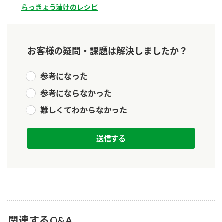
新商品一覧
らっきょう漬けのレシピ
酢
調味酢
お酢ドリンク
ぽん酢
キャンペーン情報
お客様の疑問・課題は解決しましたか？
みりん風・料理酒
鍋用調味料
ブランド・スペシャルサイト
参考になった
つゆ
たれ
ブランド・スペシャルサイト トップ
参考にならなかった
商品ブランドサイト
企業情報
スープ
中華
Fibee（ファイビー）
難しくてわからなかった
国内事業概要
くらしプラ酢
クイック調味料
レモン果汁
カンタン酢
ミツカングループについて
ふりかけ
おすしの素
お酢ドリンク
ミツカンを知る
企業理念
炊き込みご飯の素
納豆
味ぽん
ぽん酢
採用情報
環境への取り組み
かおりの蔵
ミツカンの歴史
関連するQ&A