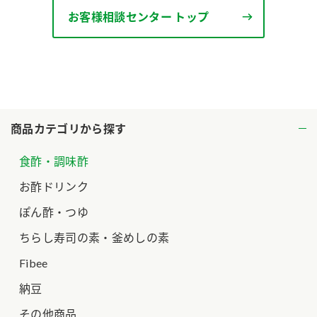
お客様相談センター トップ
ロングセラー商品 ＋ おすすめレシピ
人気商品 ＋ おすすめレシピ
検索
業務用サイト
ミツカングループについて
製造所固有記号一覧
商品カテゴリから探す
食酢・調味酢
お酢ドリンク
ぽん酢・つゆ
ちらし寿司の素・釜めしの素
Fibee
納豆
その他商品