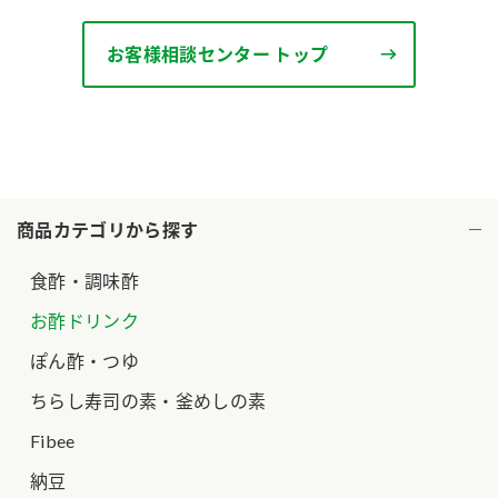
ロングセラー商品 ＋ おすすめレシピ
お客様相談センター トップ
人気商品 ＋ おすすめレシピ
検索
業務用サイト
ミツカングループについて
製造所固有記号一覧
商品カテゴリから探す
食酢・調味酢
お酢ドリンク
ぽん酢・つゆ
ちらし寿司の素・釜めしの素
Fibee
納豆