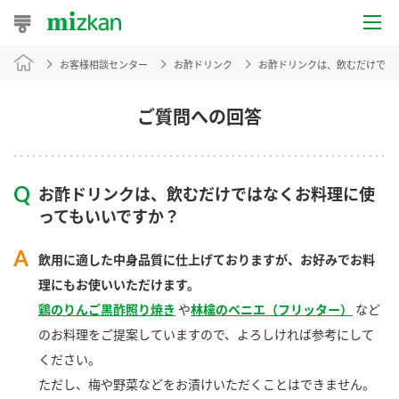
お客様相談センター
お酢ドリンク
お酢ドリンクは、飲むだけでは
おうちレシピ
おすすめレシピ
ご質問への回答
レシピ特集
お酢ドリンクは、飲むだけではなくお料理に使
レシピカテゴリ一覧
ってもいいですか？
商品からレシピを探す
飲用に適した中身品質に仕上げておりますが、お好みでお料
理にもお使いいただけます。
鶏のりんご黒酢照り焼き
や
林檎のベニエ（フリッター）
など
商品情報
のお料理をご提案していますので、よろしければ参考にして
ください。
商品カテゴリ
ただし、梅や野菜などをお漬けいただくことはできません。