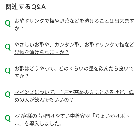
ニュースリリース
つゆ
関連するQ&A
ZENB initiative
鍋なび
お酢ドリンクで梅や野菜などを漬けることは出来ます
お客様相談センター
納豆のサイト
か？
MIM（ミツカンミュージアム）
PIN印
お客様の声をいかしました
やさしいお酢や、カンタン酢、お酢ドリンクで梅など
三ツ判山吹
果物を漬けられますか？
販売終了製品のご案内
千夜
各部門が大切にしていること
お酢はどうやって、どのくらいの量を飲んだら良いで
よくあるご質問
すか？
スペシャルサイト
お酢を知ろう！
おいしさと健康への取り組み
お問い合わせ
マインズについて、血圧が高めの方にとあるけど、低
すしラボ
めの人が飲んでもいいの？
地図から取り扱い店舗を探す
ぽん酢サワー
キッザニア東京「ぽん酢工房」
<お客様の声>開けやすい中栓容器「ちょいかけボト
納豆の豆知識
ル」を導入しました。
鍋奉行マニュアル
ミツカン公式通販
ミツカンのCM