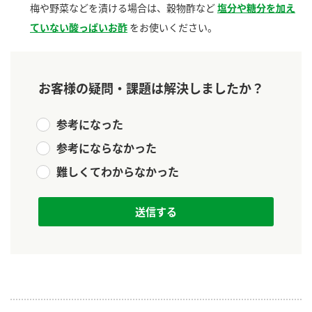
梅や野菜などを漬ける場合は、穀物酢など
塩分や糖分を加え
新商品一覧
酢
調味酢
ていない酸っぱいお酢
をお使いください。
お酢ドリンク
ぽん酢
キャンペーン情報
みりん風・料理酒
鍋用調味料
ブランド・スペシャルサイト
お客様の疑問・課題は解決しましたか？
つゆ
たれ
ブランド・スペシャルサイト トップ
参考になった
商品ブランドサイト
企業情報
スープ
中華
参考にならなかった
Fibee（ファイビー）
難しくてわからなかった
国内事業概要
くらしプラ酢
クイック調味料
レモン果汁
カンタン酢
ミツカングループについて
ふりかけ
おすしの素
お酢ドリンク
ミツカンを知る
企業理念
炊き込みご飯の素
納豆
味ぽん
ぽん酢
採用情報
環境への取り組み
かおりの蔵
ミツカンの歴史