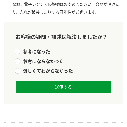
新商品一覧
なお、電子レンジでの解凍はおやめください。容器が溶けた
酢
調味酢
り、たれが破裂したりする可能性がございます。
お酢ドリンク
ぽん酢
キャンペーン情報
みりん風・料理酒
鍋用調味料
ブランド・スペシャルサイト
お客様の疑問・課題は解決しましたか？
つゆ
たれ
ブランド・スペシャルサイト トップ
参考になった
商品ブランドサイト
企業情報
スープ
中華
参考にならなかった
Fibee（ファイビー）
難しくてわからなかった
国内事業概要
くらしプラ酢
クイック調味料
レモン果汁
カンタン酢
ミツカングループについて
ふりかけ
おすしの素
お酢ドリンク
ミツカンを知る
企業理念
炊き込みご飯の素
納豆
味ぽん
ぽん酢
採用情報
環境への取り組み
かおりの蔵
ミツカンの歴史