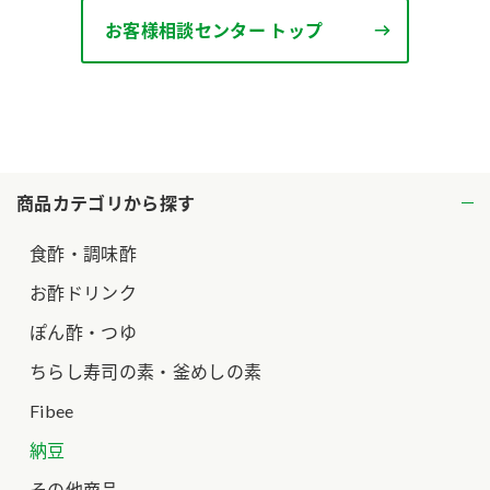
お客様相談センター トップ
ロングセラー商品 ＋ おすすめレシピ
人気商品 ＋ おすすめレシピ
検索
業務用サイト
ミツカングループについて
製造所固有記号一覧
商品カテゴリから探す
食酢・調味酢
お酢ドリンク
ぽん酢・つゆ
ちらし寿司の素・釜めしの素
Fibee
納豆
その他商品