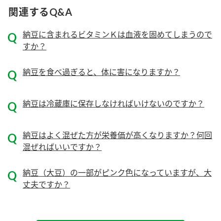
ニュースリリース
つゆ
関連するQ&A
ZENB initiative
鍋なび
納豆に含まれるビタミンＫは血液を固めてしまうので
お客様相談センター
納豆のサイト
すか？
MIM（ミツカンミュージアム）
PIN印
お客様の声をいかしました
納豆を食べ過ぎると、体に害になりますか？
三ツ判山吹
販売終了製品のご案内
千夜
各部門が大切にしていること
納豆は冷蔵庫に保存しなければいけないのですか？
よくあるご質問
スペシャルサイト
お酢を知ろう！
納豆はよく混ぜた方が栄養価が高くなりますか？何回
おいしさと健康への取り組み
お問い合わせ
混ぜればいいですか？
すしラボ
地図から取り扱い店舗を探す
ぽん酢サワー
納豆（大豆）の一部がピンク色になっていますが、大
キッザニア東京「ぽん酢工房」
丈夫ですか？
納豆の豆知識
鍋奉行マニュアル
ミツカン公式通販
ミツカンのCM