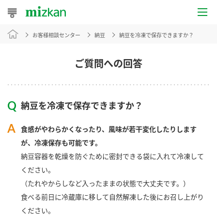
お客様相談センター
納豆
納豆を冷凍で保存できますか？
おうちレシピ
おすすめレシピ
ご質問への回答
レシピ特集
納豆を冷凍で保存できますか？
レシピカテゴリ一覧
食感がやわらかくなったり、風味が若干変化したりします
商品からレシピを探す
が、冷凍保存も可能です。
納豆容器を乾燥を防ぐために密封できる袋に入れて冷凍して
ください。
商品情報
（たれやからしなど入ったままの状態で大丈夫です。）
食べる前日に冷蔵庫に移して自然解凍した後にお召し上がり
商品カテゴリ
ください。