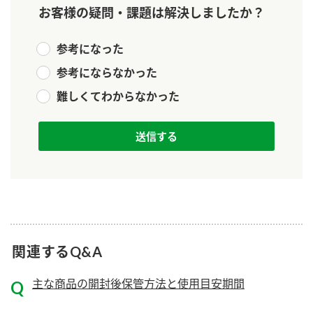
新商品一覧
酢
調味酢
お客様の疑問・課題は解決しましたか？
お酢ドリンク
ぽん酢
キャンペーン情報
参考になった
参考にならなかった
みりん風・料理酒
鍋用調味料
ブランド・スペシャルサイト
難しくてわからなかった
つゆ
たれ
ブランド・スペシャルサイト トップ
商品ブランドサイト
企業情報
スープ
中華
Fibee（ファイビー）
国内事業概要
くらしプラ酢
クイック調味料
レモン果汁
カンタン酢
ミツカングループについて
ふりかけ
おすしの素
お酢ドリンク
ミツカンを知る
企業理念
炊き込みご飯の素
納豆
関連するQ&A
味ぽん
ぽん酢
採用情報
環境への取り組み
主な商品の開封後保管方法と使用目安期間
かおりの蔵
ミツカンの歴史