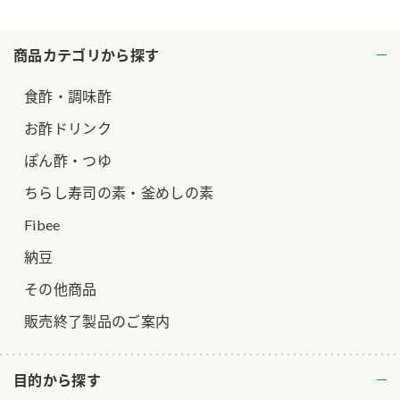
ロングセラー商品 ＋ おすすめレシピ
商品カテゴリから探す
人気商品 ＋ おすすめレシピ
検索
食酢・調味酢
お酢ドリンク
業務用サイト
ミツカングループについて
製造所固有記号一覧
ぽん酢・つゆ
ちらし寿司の素・釜めしの素
Fibee
納豆
その他商品
販売終了製品のご案内
目的から探す