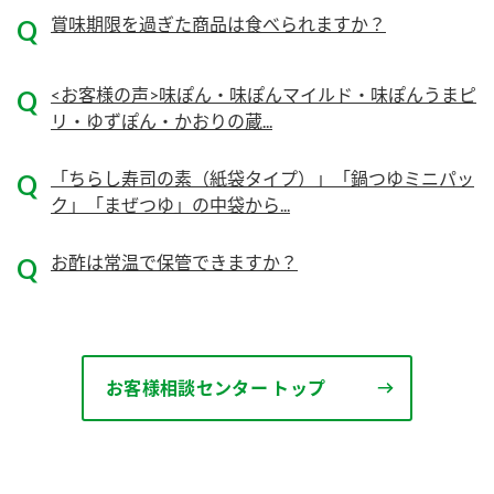
ニュースリリース
つゆ
賞味期限を過ぎた商品は食べられますか？
ZENB initiative
鍋なび
<お客様の声>味ぽん・味ぽんマイルド・味ぽんうまピ
お客様相談センター
納豆のサイト
リ・ゆずぽん・かおりの蔵...
MIM（ミツカンミュージアム）
PIN印
お客様の声をいかしました
三ツ判山吹
「ちらし寿司の素（紙袋タイプ）」「鍋つゆミニパッ
ク」「まぜつゆ」の中袋から...
販売終了製品のご案内
千夜
各部門が大切にしていること
よくあるご質問
お酢は常温で保管できますか？
スペシャルサイト
お酢を知ろう！
おいしさと健康への取り組み
お問い合わせ
すしラボ
地図から取り扱い店舗を探す
ぽん酢サワー
お客様相談センター トップ
キッザニア東京「ぽん酢工房」
納豆の豆知識
鍋奉行マニュアル
ミツカン公式通販
ミツカンのCM