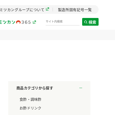
ミツカングループについて
製造所固有記号一覧
検索
製造所固有記号一覧
歴史
までのミ
と挑戦の
します。
商品カテゴリから探す
センター
食酢・調味酢
ZENB initiative
料理酒
鍋用調味料
つゆ
たれ
設立。「水」を
植物を可能な限りまる
お酢ドリンク
た社会貢献
ごと使ったZENBのコン