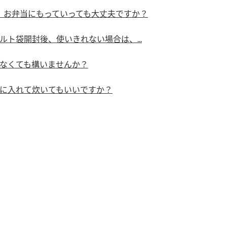
）
、お弁当にもっていっても大丈夫ですか？
ト袋開封後、使いきれない場合は、...
なくても構いませんか？
に入れて炊いてもいいですか？
酢を知ろう！
すしラボ
ぽん酢サワー