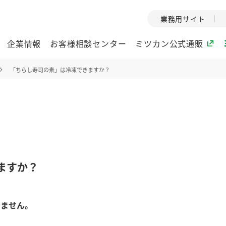
業務用サイト
企業情報
お客様相談センター
ミツカン公式通販
「ちらし寿司の素」は冷凍できますか？
ミツカングループについて
企業理念
ミツカンの
ミツカングループの企
創業から現在
業理念をご紹介しま
ツカンの変革
す。
歴史をご紹介
ますか？
ご紹介します。
環境への取り組み
水の文化
きません。
酢
調味酢
お酢ドリンク
ぽん酢
みりん風・
ミツカンの環境への取
1999年
り組みをご紹介しま
テーマとし