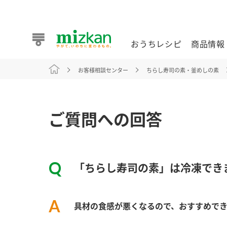
おうちレシピ
商品情報
お客様相談センター
ちらし寿司の素・釜めしの素
おうちレシピ
商品情報 トップ
企業情報 トップ
お客様相談センター トップ
ミツカン公式通販
業務用サイト
ご質問への回答
「ちらし寿司の素」は冷凍でき
また食べたいが見つかる。ミツカンからのおすすめレシピを
具材の食感が悪くなるので、おすすめで
おうちレシピ トップ