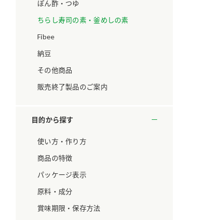
ています。
セプトをご紹介しま
ぽん酢・つゆ
す。
ちらし寿司の素・釜めしの素
Fibee
大切にして
おいしさと健康への
取り組み
け
おすしの素
炊き込みご飯の素
米飯用調味液
納豆
ョン宣言」
ミツカンの研究成果と
その他商品
た各部門の
おいしさと健康に役立
ご紹介しま
つ情報をご紹介しま
販売終了製品のご案内
す。
目的から探す
使い方・作り方
商品の特徴
パッケージ表示
原料・成分
賞味期限・保存方法
お酢ドリンク
味ぽん
ぽん酢