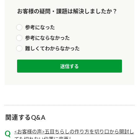
ニュースリリース
つゆ
お客様の疑問・課題は解決しましたか？
ZENB initiative
鍋なび
お客様相談センター
納豆のサイト
参考になった
MIM（ミツカンミュージアム）
参考にならなかった
PIN印
お客様の声をいかしました
難しくてわからなかった
三ツ判山吹
販売終了製品のご案内
千夜
各部門が大切にしていること
よくあるご質問
スペシャルサイト
お酢を知ろう！
おいしさと健康への取り組み
お問い合わせ
すしラボ
地図から取り扱い店舗を探す
ぽん酢サワー
キッザニア東京「ぽん酢工房」
関連するQ&A
納豆の豆知識
鍋奉行マニュアル
ミツカン公式通販
<お客様の声>五目ちらしの作り方を切り口から開封し
ミツカンのCM
ても切れない位置に変更し...