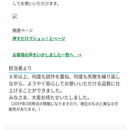
してお使いいただけます。
新商品一覧
酢
調味酢
お酢ドリンク
ぽん酢
キャンペーン情報
関連ページ
みりん風・料理酒
鍋用調味料
ブランド・スペシャルサイト
押すだけプシュッ！とページ
つゆ
たれ
ブランド・スペシャルサイト トップ
お客様の声をいかしました一覧へ →
商品ブランドサイト
企業情報
スープ
中華
Fibee（ファイビー）
担当者より
国内事業概要
くらしプラ酢
クイック調味料
レモン果汁
６年以上、何度も試作を重ね、何度も失敗を繰り返し
ながら、ようやく安心してお使いいただける品質に仕
カンタン酢
ミツカングループについて
ふりかけ
おすしの素
上げることができました。
お酢ドリンク
みなさま、大変お待たせいたしました。
ミツカンを知る
企業理念
炊き込みご飯の素
納豆
（2019年3月時点の情報になりますので、現在のものと異なる可
味ぽん
能性があります。）
ぽん酢
採用情報
環境への取り組み
かおりの蔵
ミツカンの歴史