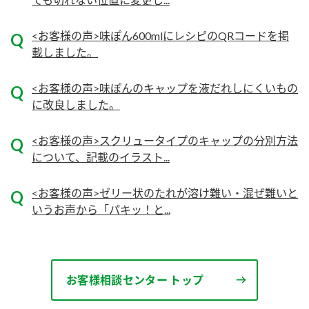
ロングセラー商品 ＋ おすすめレシピ
<お客様の声>味ぽん600mlにレシピのQRコードを掲
人気商品 ＋ おすすめレシピ
載しました。
検索
<お客様の声>味ぽんのキャップを液だれしにくいもの
に改良しました。
業務用サイト
ミツカングループについて
製造所固有記号一覧
<お客様の声>スクリュータイプのキャップの分別方法
について、記載のイラスト...
<お客様の声>ゼリー状のたれが溶け難い・混ぜ難いと
いうお声から「パキッ！と...
お客様相談センター トップ