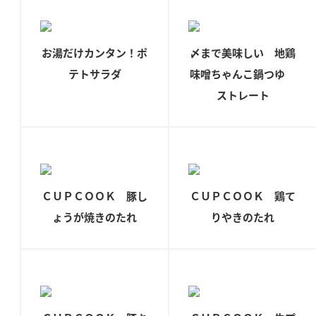
ニュースリリース
つゆ
ZENB initiative
鍋なび
お湯だけカンタン！ポ
〆まで美味しい 地鶏
お客様相談センター
納豆のサイト
テトサラダ
味噌ちゃんこ鍋つゆ
MIM（ミツカンミュージアム）
PIN印
ストレート
お客様の声をいかしました
三ツ判山吹
販売終了製品のご案内
千夜
各部門が大切にしていること
よくあるご質問
スペシャルサイト
お酢を知ろう！
ＣＵＰＣＯＯＫ 豚し
ＣＵＰＣＯＯＫ 鶏て
おいしさと健康への取り組み
お問い合わせ
すしラボ
ょうが焼きのたれ
りやきのたれ
地図から取り扱い店舗を探す
ぽん酢サワー
キッザニア東京「ぽん酢工房」
納豆の豆知識
鍋奉行マニュアル
ミツカン公式通販
ミツカンのCM