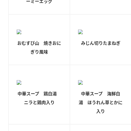
ーミーエッグ
新商品一覧
酢
調味酢
お酢ドリンク
ぽん酢
キャンペーン情報
みりん風・料理酒
鍋用調味料
ブランド・スペシャルサイト
おむすび山 焼きおに
みじん切りたまねぎ
つゆ
たれ
ブランド・スペシャルサイト トップ
ぎり風味
商品ブランドサイト
企業情報
スープ
中華
Fibee（ファイビー）
国内事業概要
くらしプラ酢
クイック調味料
レモン果汁
カンタン酢
ミツカングループについて
ふりかけ
おすしの素
中華スープ 鶏白湯
中華スープ 海鮮白
お酢ドリンク
ミツカンを知る
ニラと鶏肉入り
湯 ほうれん草とかに
企業理念
炊き込みご飯の素
納豆
味ぽん
入り
ぽん酢
採用情報
環境への取り組み
かおりの蔵
ミツカンの歴史