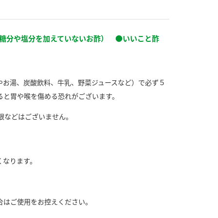
す。
活動を行っ
糖分や塩分を加えていないお酢） ●いいこと酢
MIM（ミツカンミュ
各部門が
ージアム）
いること
スープ
中華
クイック調味料
レモン果汁
ふりか
ミツカンの酢づくりの
「未来ビジ
歴史などが学べる体験
実現に向け
やお湯、炭酸飲料、牛乳、野菜ジュースなど）で必ず５
型博物館です。
取り組みを
す。
ると胃や喉を傷める恐れがございます。
上限などはございません。
キッザニア東京「ぽ
納豆
ん酢工房」
味ぽんやお酢について
楽しく学べるパビリオ
くなります。
ンです。
合はご使用をお控えください。
ibee（ファイビ
くらしプラ酢
カンタン酢