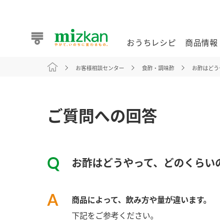
おうちレシピ
商品情報
お客様相談センター
食酢・調味酢
お酢はどう
おうちレシピ
商品情報 トップ
企業情報 トップ
お客様相談センター トップ
ミツカン公式通販
業務用サイト
ご質問への回答
お酢はどうやって、どのくらい
また食べたいが見つかる。ミツカンからのおすすめレシピを
商品によって、飲み方や量が違います。
おうちレシピ トップ
下記をご参考ください。