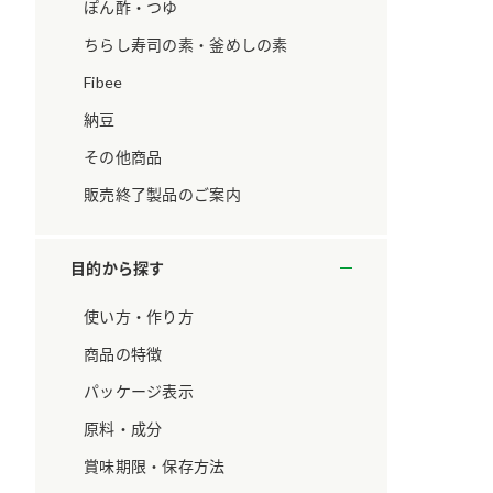
ています。
セプトをご紹介しま
ぽん酢・つゆ
す。
ちらし寿司の素・釜めしの素
Fibee
大切にして
おいしさと健康への
取り組み
け
おすしの素
炊き込みご飯の素
米飯用調味液
納豆
ョン宣言」
ミツカンの研究成果と
その他商品
た各部門の
おいしさと健康に役立
ご紹介しま
つ情報をご紹介しま
販売終了製品のご案内
す。
目的から探す
使い方・作り方
商品の特徴
パッケージ表示
原料・成分
賞味期限・保存方法
お酢ドリンク
味ぽん
ぽん酢