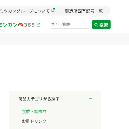
ミツカングループについて
製造所固有記号一覧
検索
製造所固有記号一覧
歴史
までのミ
と挑戦の
します。
商品カテゴリから探す
センター
食酢・調味酢
ZENB initiative
料理酒
鍋用調味料
つゆ
たれ
設立。「水」を
植物を可能な限りまる
お酢ドリンク
た社会貢献
ごと使ったZENBのコン