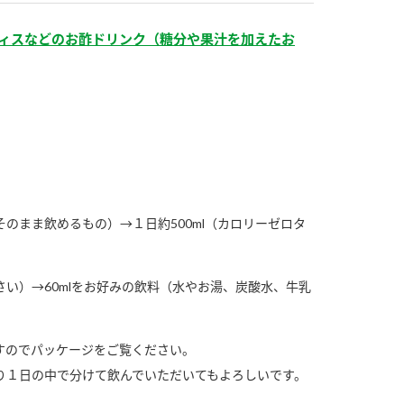
）
ィスなどのお酢ドリンク（糖分や果汁を加えたお
酢を知ろう！
すしラボ
ぽん酢サワー
そのまま飲めるもの）→１日約500ml（カロリーゼロタ
い）→60mlをお好みの飲料（水やお湯、炭酸水、牛乳
すのでパッケージをご覧ください。
１日の中で分けて飲んでいただいてもよろしいです。