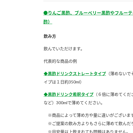
ー
●りんご黒酢、ブルーベリー黒酢やフルーテ
酢）
飲み方
飲んでいただけます。
お
代表的な商品の例
◆黒酢ドリンクストレートタイプ
（薄めないで
イプは１日約350ml）
◆黒酢ドリンク希釈タイプ
（６倍に薄めてくださ
など）300mlで薄めてください。
※商品によって薄め方や量に違いがございま
※ご提案の飲み方よりもさらに薄めて飲んだり
※目安量以上飲まれても問題はありません。