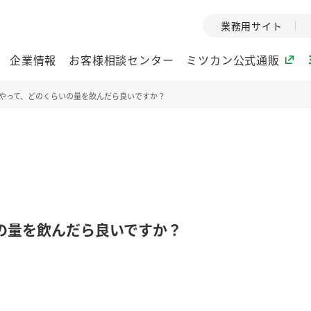
業務用サイト
企業情報
お客様相談センター
ミツカン公式通販
やって、どのくらいの量を飲んだら良いですか？
ミツカングループについて
企業理念
ミツカンの
ミツカングループの企
創業から現在
業理念をご紹介しま
ツカンの変革
す。
歴史をご紹介
の量を飲んだら良いですか？
ご紹介します。
環境への取り組み
水の文化
酢
調味酢
お酢ドリンク
ぽん酢
みりん風・
ミツカンの環境への取
1999年
り組みをご紹介しま
テーマとし