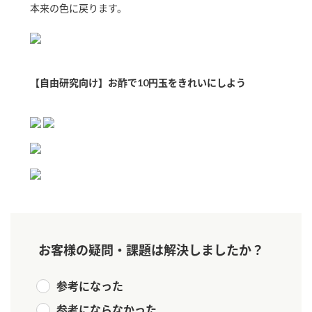
本来の色に戻ります。
新商品一覧
酢
調味酢
お酢ドリンク
ぽん酢
キャンペーン情報
みりん風・料理酒
鍋用調味料
ブランド・スペシャルサイト
【自由研究向け】お酢で10円玉をきれいにしよう
つゆ
たれ
ブランド・スペシャルサイト トップ
商品ブランドサイト
企業情報
スープ
中華
Fibee（ファイビー）
国内事業概要
くらしプラ酢
クイック調味料
レモン果汁
カンタン酢
ミツカングループについて
ふりかけ
おすしの素
お酢ドリンク
ミツカンを知る
企業理念
炊き込みご飯の素
納豆
お客様の疑問・課題は解決しましたか？
味ぽん
ぽん酢
採用情報
環境への取り組み
参考になった
かおりの蔵
ミツカンの歴史
参考にならなかった