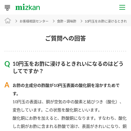
お客様相談センター
食酢・調味酢
10円玉をお酢に浸けるときれ
おうちレシピ
おすすめレシピ
ご質問への回答
レシピ特集
10円玉をお酢に浸けるときれいになるのはどう
レシピカテゴリ一覧
してですか？
商品からレシピを探す
お酢の主成分の酢酸が10円玉表面の酸化銅を溶かすためで
す。
10円玉の表面は、銅が空気の中の酸素と結びつき（酸化）、
商品情報
変色しています。この状態を酸化銅といいます。
酸化銅にお酢を加えると、酢酸銅になります。すなわち、酸化
商品カテゴリ
した銅がお酢に含まれる酢酸で溶け、表面がきれいになり、銅