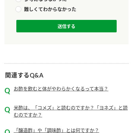
ニュースリリース
つゆ
難しくてわからなかった
ZENB initiative
鍋なび
お客様相談センター
納豆のサイト
MIM（ミツカンミュージアム）
PIN印
お客様の声をいかしました
三ツ判山吹
販売終了製品のご案内
千夜
各部門が大切にしていること
よくあるご質問
スペシャルサイト
関連するQ&A
お酢を知ろう！
おいしさと健康への取り組み
お問い合わせ
お酢を飲むと体がやわらかくなるって本当？
すしラボ
地図から取り扱い店舗を探す
ぽん酢サワー
米酢は、「コメズ」と読むのですか？「ヨネズ」と読
キッザニア東京「ぽん酢工房」
納豆の豆知識
むのですか？
鍋奉行マニュアル
ミツカン公式通販
「醸造酢」や「調味酢」とは何ですか？
ミツカンのCM