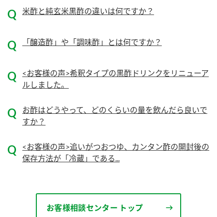
ニュースリリース
つゆ
米酢と純玄米黒酢の違いは何ですか？
ZENB initiative
鍋なび
「醸造酢」や「調味酢」とは何ですか？
お客様相談センター
納豆のサイト
MIM（ミツカンミュージアム）
PIN印
お客様の声をいかしました
<お客様の声>希釈タイプの黒酢ドリンクをリニューア
三ツ判山吹
ルしました。
販売終了製品のご案内
千夜
各部門が大切にしていること
お酢はどうやって、どのくらいの量を飲んだら良いで
よくあるご質問
スペシャルサイト
すか？
お酢を知ろう！
おいしさと健康への取り組み
お問い合わせ
<お客様の声>追いがつおつゆ、カンタン酢の開封後の
すしラボ
保存方法が「冷蔵」である...
地図から取り扱い店舗を探す
ぽん酢サワー
キッザニア東京「ぽん酢工房」
納豆の豆知識
鍋奉行マニュアル
ミツカン公式通販
お客様相談センター トップ
ミツカンのCM