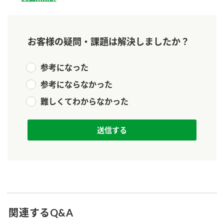
新商品一覧
酢
調味酢
お酢ドリンク
ぽん酢
キャンペーン情報
お客様の疑問・課題は解決しましたか？
みりん風・料理酒
鍋用調味料
ブランド・スペシャルサイト
参考になった
つゆ
たれ
ブランド・スペシャルサイト トップ
参考にならなかった
商品ブランドサイト
企業情報
難しくてわからなかった
スープ
中華
Fibee（ファイビー）
国内事業概要
くらしプラ酢
クイック調味料
レモン果汁
カンタン酢
ミツカングループについて
ふりかけ
おすしの素
お酢ドリンク
ミツカンを知る
企業理念
炊き込みご飯の素
納豆
味ぽん
ぽん酢
採用情報
環境への取り組み
関連するQ&A
かおりの蔵
ミツカンの歴史