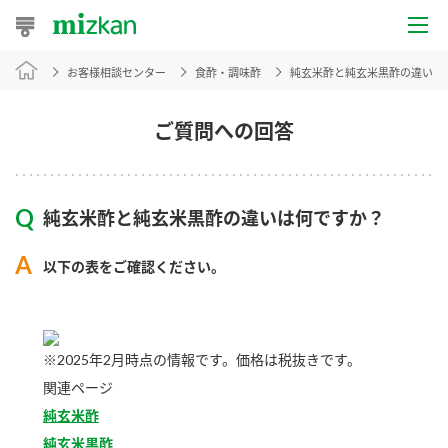
お客様相談センター
食酢・調味酢
純玄米酢と純玄米黒酢の違いは
おうちレシピ
おすすめレシピ
ご質問への回答
レシピ特集
純玄米酢と純玄米黒酢の違いは何ですか？
レシピカテゴリ一覧
以下の表をご確認ください。
商品からレシピを探す
※2025年2月時点の情報です。価格は税抜きです。
商品情報
関連ページ
商品カテゴリ
純玄米酢
純玄米黒酢