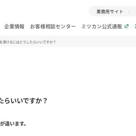
業務用サイト
企業情報
お客様相談センター
ミツカン公式通販
を漬けるにはどうしたらいいですか？
ミツカングループについて
企業理念
ミツカンの
ミツカングループの企
創業から現在
業理念をご紹介しま
ツカンの変革
す。
歴史をご紹介
たらいいですか？
ご紹介します。
環境への取り組み
水の文化
が違います。
酢
調味酢
お酢ドリンク
ぽん酢
みりん風・
ミツカンの環境への取
1999年
り組みをご紹介しま
テーマとし