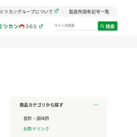
ミツカングループについて
製造所固有記号一覧
検索
製造所固有記号一覧
歴史
までのミ
と挑戦の
します。
商品カテゴリから探す
センター
食酢・調味酢
ZENB initiative
料理酒
鍋用調味料
つゆ
たれ
設立。「水」を
植物を可能な限りまる
お酢ドリンク
た社会貢献
ごと使ったZENBのコン