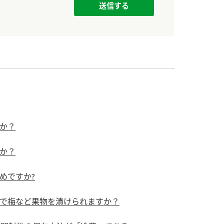
か？
か？
めですか?
で梅など果物を漬けられますか？