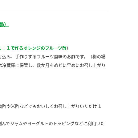
す。
活動を行っ
酢）
MIM（ミツカンミュ
各部門が
ージアム）
いること
スープ
中華
クイック調味料
レモン果汁
ふりか
ミツカンの酢づくりの
「未来ビジ
歴史などが学べる体験
実現に向け
１：１で作るオレンジのフルーツ酢
）
型博物館です。
取り組みを
け込み、手作りするフルーツ風味のお酢です。（梅の場
す。
は冷蔵庫に保管し、数か月をめどに早めにお召し上がり
キッザニア東京「ぽ
納豆
ん酢工房」
味ぽんやお酢について
楽しく学べるパビリオ
ンです。
物酢や米酢などでもおいしくお召し上がりいただけま
刻んでジャムやヨーグルトのトッピングなどに利用いた
ibee（ファイビ
くらしプラ酢
カンタン酢