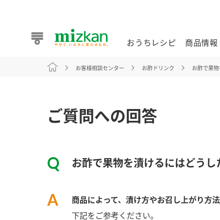
おうちレシピ
商品情報
お客様相談センター
お酢ドリンク
お酢で果物
おうちレシピ
商品情報 トップ
企業情報 トップ
お客様相談センター トップ
ミツカン公式通販
業務用サイト
ご質問への回答
お酢で果物を漬けるにはどうし
また食べたいが見つかる。ミツカンからのおすすめレシピを
商品によって、漬け方やお召し上がり方法
おうちレシピ トップ
下記をご参考ください。