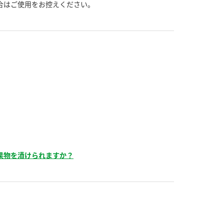
）
合はご使用をお控えください。
酢を知ろう！
すしラボ
ぽん酢サワー
果物を漬けられますか？