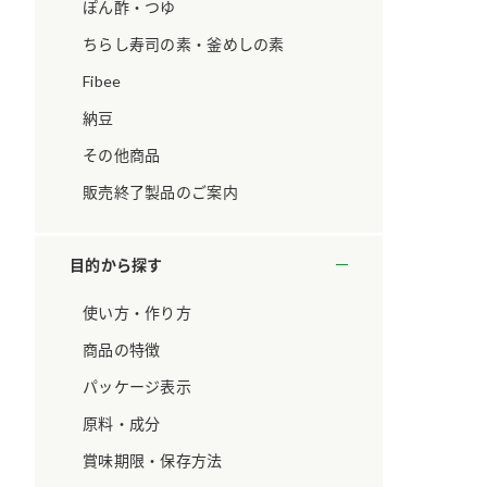
ています。
セプトをご紹介しま
ぽん酢・つゆ
す。
ちらし寿司の素・釜めしの素
Fibee
大切にして
おいしさと健康への
取り組み
け
おすしの素
炊き込みご飯の素
米飯用調味液
納豆
ョン宣言」
ミツカンの研究成果と
その他商品
た各部門の
おいしさと健康に役立
ご紹介しま
つ情報をご紹介しま
販売終了製品のご案内
す。
目的から探す
使い方・作り方
商品の特徴
パッケージ表示
原料・成分
賞味期限・保存方法
お酢ドリンク
味ぽん
ぽん酢