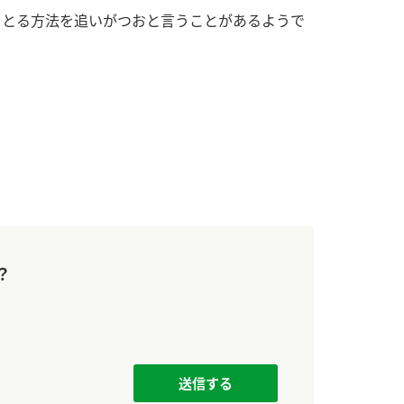
す。
活動を行っ
をとる方法を追いがつおと言うことがあるようで
MIM（ミツカンミュ
各部門が
ージアム）
いること
スープ
中華
クイック調味料
レモン果汁
ふりか
ミツカンの酢づくりの
「未来ビジ
歴史などが学べる体験
実現に向け
型博物館です。
取り組みを
す。
キッザニア東京「ぽ
納豆
ん酢工房」
味ぽんやお酢について
？
楽しく学べるパビリオ
ンです。
ibee（ファイビ
くらしプラ酢
カンタン酢