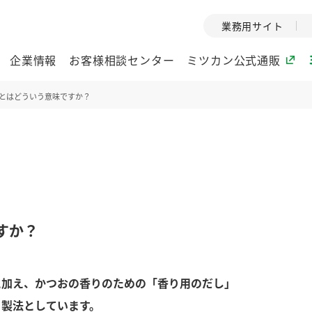
業務用サイト
企業情報
お客様相談センター
ミツカン公式通販
とはどういう意味ですか？
ミツカングループについて
企業理念
ミツカンの
ミツカングループの企
創業から現在
業理念をご紹介しま
ツカンの変革
す。
歴史をご紹介
すか？
ご紹介します。
環境への取り組み
水の文化
に加え、かつおの香りのための「香り用のだし」
酢
調味酢
お酢ドリンク
ぽん酢
みりん風・
ミツカンの環境への取
1999年
り組みをご紹介しま
テーマとし
」製法としています。