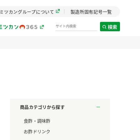
ミツカングループについて
製造所固有記号一覧
検索
製造所固有記号一覧
歴史
までのミ
と挑戦の
します。
商品カテゴリから探す
センター
食酢・調味酢
ZENB initiative
料理酒
鍋用調味料
つゆ
たれ
設立。「水」を
植物を可能な限りまる
お酢ドリンク
た社会貢献
ごと使ったZENBのコン