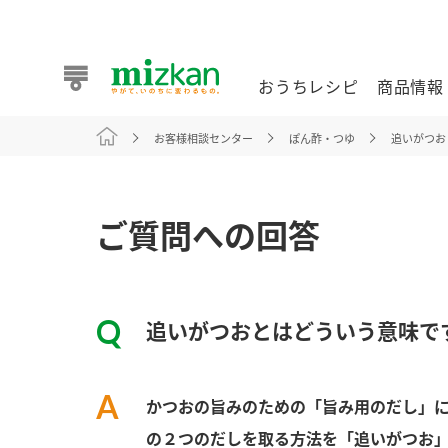
おうちレシピ
商品情報
お客様相談センター
ぽん酢・つゆ
追いがつお
おうちレシピ
商品情報 トップ
企業情報 トップ
お客様相談センター トップ
ミツカン公式通販
業務用サイト
ご質問への回答
追いがつおとはどういう意味で
また食べたいが見つかる。ミツカンからのおすすめレシピを
かつおの旨みのための「旨み用のだし」
おうちレシピ トップ
の２つのだしを取る方法を「追いがつお