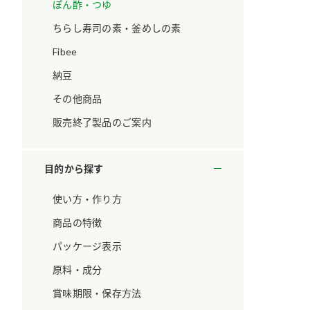
ています。
セプトをご紹介しま
ぽん酢・つゆ
す。
ちらし寿司の素・釜めしの素
Fibee
大切にして
おいしさと健康への
取り組み
け
おすしの素
炊き込みご飯の素
米飯用調味液
納豆
ョン宣言」
ミツカンの研究成果と
その他商品
た各部門の
おいしさと健康に役立
ご紹介しま
つ情報をご紹介しま
販売終了製品のご案内
す。
目的から探す
使い方・作り方
商品の特徴
パッケージ表示
原料・成分
賞味期限・保存方法
お酢ドリンク
味ぽん
ぽん酢