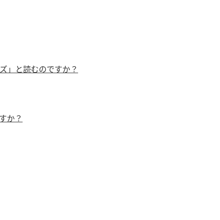
）
ズ」と読むのですか？
酢を知ろう！
すしラボ
ぽん酢サワー
すか？