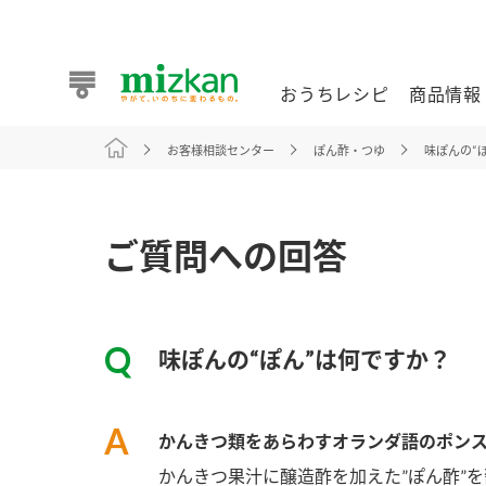
おうちレシピ
商品情報
お客様相談センター
ぽん酢・つゆ
味ぽんの“
おうちレシピ
商品情報 トップ
企業情報 トップ
お客様相談センター トップ
ミツカン公式通販
業務用サイト
ご質問への回答
味ぽんの“ぽん”は何ですか？
また食べたいが見つかる。ミツカンからのおすすめレシピを
かんきつ類をあらわすオランダ語のポンス
おうちレシピ トップ
かんきつ果汁に醸造酢を加えた”ぽん酢”