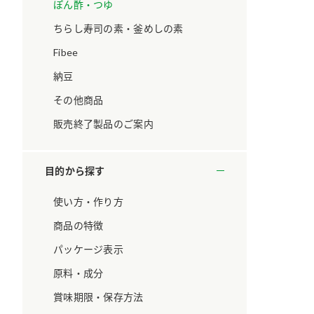
ています。
セプトをご紹介しま
ぽん酢・つゆ
す。
ちらし寿司の素・釜めしの素
Fibee
大切にして
おいしさと健康への
取り組み
け
おすしの素
炊き込みご飯の素
米飯用調味液
納豆
ョン宣言」
ミツカンの研究成果と
その他商品
た各部門の
おいしさと健康に役立
ご紹介しま
つ情報をご紹介しま
販売終了製品のご案内
す。
目的から探す
使い方・作り方
商品の特徴
パッケージ表示
原料・成分
賞味期限・保存方法
お酢ドリンク
味ぽん
ぽん酢