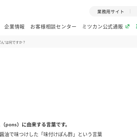
業務用サイト
企業情報
お客様相談センター
ミツカン公式通販
ぽん”は何ですか？
ミツカングループについて
企業理念
ミツカンの
ミツカングループの企
創業から現在
業理念をご紹介しま
ツカンの変革
す。
歴史をご紹介
ご紹介します。
環境への取り組み
水の文化
（pons）に由来する言葉です。
酢
調味酢
お酢ドリンク
ぽん酢
みりん風・
ミツカンの環境への取
1999年
り組みをご紹介しま
テーマとし
を醤油で味つけした「味付けぽん酢」という言葉