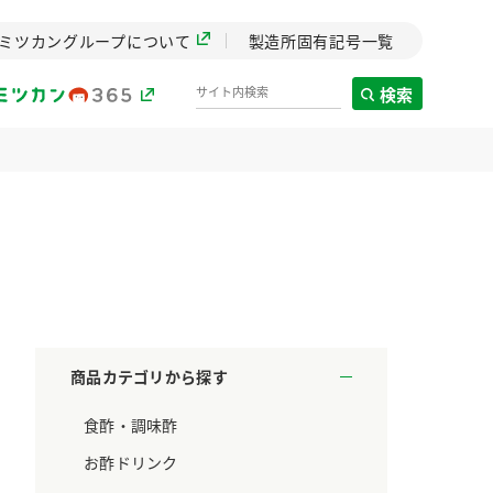
ミツカングループについて
製造所固有記号一覧
検索
製造所固有記号一覧
歴史
までのミ
と挑戦の
します。
商品カテゴリから探す
センター
食酢・調味酢
ZENB initiative
料理酒
鍋用調味料
つゆ
たれ
設立。「水」を
植物を可能な限りまる
お酢ドリンク
た社会貢献
ごと使ったZENBのコン