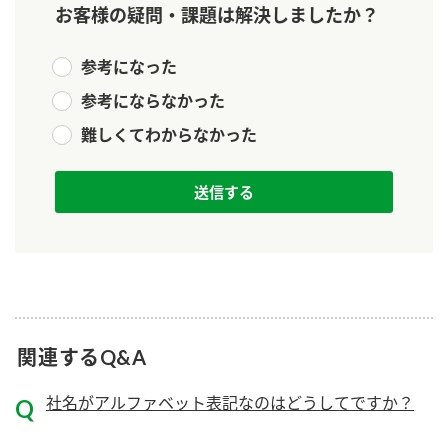
お客様の疑問・課題は解決しましたか？
新商品一覧
酢
調味酢
お酢ドリンク
ぽん酢
キャンペーン情報
参考になった
参考にならなかった
みりん風・料理酒
鍋用調味料
ブランド・スペシャルサイト
難しくてわからなかった
つゆ
たれ
ブランド・スペシャルサイト トップ
商品ブランドサイト
企業情報
スープ
中華
Fibee（ファイビー）
国内事業概要
くらしプラ酢
クイック調味料
レモン果汁
カンタン酢
ミツカングループについて
ふりかけ
おすしの素
お酢ドリンク
ミツカンを知る
企業理念
炊き込みご飯の素
納豆
関連するQ&A
味ぽん
ぽん酢
採用情報
環境への取り組み
社名がアルファベット表記なのはどうしてですか？
かおりの蔵
ミツカンの歴史