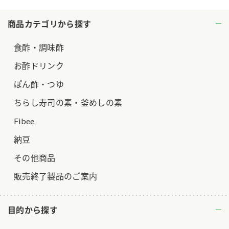
ロングセラー商品 ＋ おすすめレシピ
商品カテゴリから探す
人気商品 ＋ おすすめレシピ
食酢・調味酢
検索
お酢ドリンク
業務用サイト
ミツカングループについて
製造所固有記号一覧
ぽん酢・つゆ
ちらし寿司の素・釜めしの素
Fibee
納豆
その他商品
販売終了製品のご案内
目的から探す