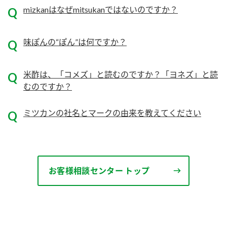
ニュースリリース
つゆ
mizkanはなぜmitsukanではないのですか？
ZENB initiative
鍋なび
味ぽんの“ぽん”は何ですか？
お客様相談センター
納豆のサイト
MIM（ミツカンミュージアム）
PIN印
お客様の声をいかしました
米酢は、「コメズ」と読むのですか？「ヨネズ」と読
三ツ判山吹
むのですか？
販売終了製品のご案内
千夜
各部門が大切にしていること
ミツカンの社名とマークの由来を教えてください
よくあるご質問
スペシャルサイト
お酢を知ろう！
おいしさと健康への取り組み
お問い合わせ
すしラボ
地図から取り扱い店舗を探す
お客様相談センター トップ
ぽん酢サワー
キッザニア東京「ぽん酢工房」
納豆の豆知識
鍋奉行マニュアル
ミツカン公式通販
ミツカンのCM