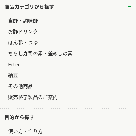
商品カテゴリから探す
ロングセラー商品 ＋ おすすめレシピ
食酢・調味酢
人気商品 ＋ おすすめレシピ
検索
お酢ドリンク
ぽん酢・つゆ
業務用サイト
ミツカングループについて
製造所固有記号一覧
ちらし寿司の素・釜めしの素
Fibee
納豆
その他商品
販売終了製品のご案内
目的から探す
使い方・作り方