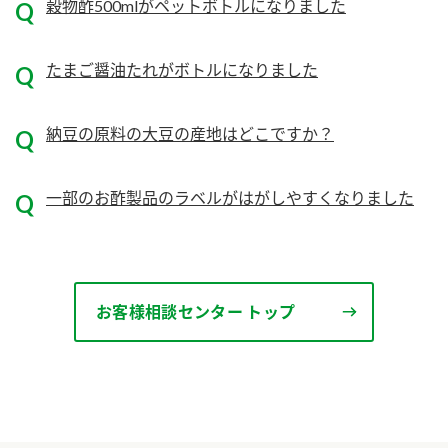
ニュースリリース
穀物酢500mlがペットボトルになりました
つゆ
ZENB initiative
鍋なび
たまご醤油たれがボトルになりました
お客様相談センター
納豆のサイト
MIM（ミツカンミュージアム）
PIN印
納豆の原料の大豆の産地はどこですか？
お客様の声をいかしました
三ツ判山吹
販売終了製品のご案内
千夜
一部のお酢製品のラベルがはがしやすくなりました
各部門が大切にしていること
よくあるご質問
スペシャルサイト
お酢を知ろう！
おいしさと健康への取り組み
お問い合わせ
すしラボ
お客様相談センター トップ
地図から取り扱い店舗を探す
ぽん酢サワー
キッザニア東京「ぽん酢工房」
納豆の豆知識
鍋奉行マニュアル
ミツカン公式通販
ミツカンのCM