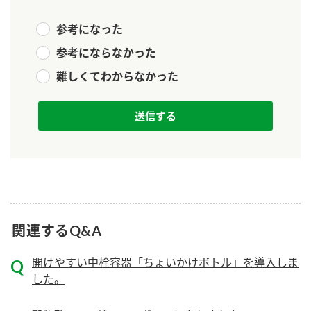
新商品一覧
酢
調味酢
参考になった
お酢ドリンク
ぽん酢
キャンペーン情報
参考にならなかった
難しくてわからなかった
みりん風・料理酒
鍋用調味料
ブランド・スペシャルサイト
つゆ
たれ
ブランド・スペシャルサイト トップ
商品ブランドサイト
企業情報
スープ
中華
Fibee（ファイビー）
国内事業概要
くらしプラ酢
クイック調味料
レモン果汁
カンタン酢
ミツカングループについて
ふりかけ
おすしの素
お酢ドリンク
関連するQ&A
ミツカンを知る
企業理念
炊き込みご飯の素
納豆
味ぽん
開けやすい中栓容器「ちょいかけボトル」を導入しま
ぽん酢
採用情報
環境への取り組み
した。
かおりの蔵
ミツカンの歴史