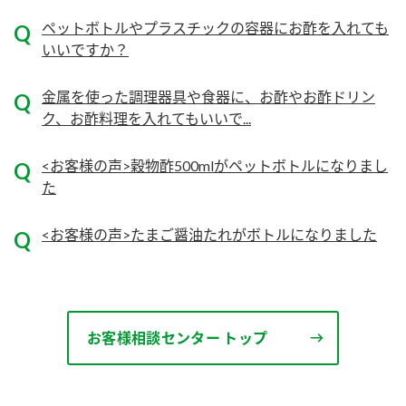
ニュースリリース
つゆ
ペットボトルやプラスチックの容器にお酢を入れても
ZENB initiative
鍋なび
いいですか？
お客様相談センター
納豆のサイト
金属を使った調理器具や食器に、お酢やお酢ドリン
MIM（ミツカンミュージアム）
PIN印
ク、お酢料理を入れてもいいで...
お客様の声をいかしました
三ツ判山吹
<お客様の声>穀物酢500mlがペットボトルになりまし
販売終了製品のご案内
千夜
各部門が大切にしていること
た
よくあるご質問
スペシャルサイト
<お客様の声>たまご醤油たれがボトルになりました
お酢を知ろう！
おいしさと健康への取り組み
お問い合わせ
すしラボ
地図から取り扱い店舗を探す
ぽん酢サワー
キッザニア東京「ぽん酢工房」
お客様相談センター トップ
納豆の豆知識
鍋奉行マニュアル
ミツカン公式通販
ミツカンのCM