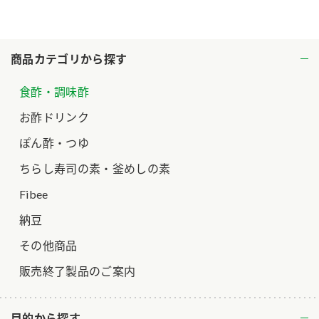
ロングセラー商品 ＋ おすすめレシピ
人気商品 ＋ おすすめレシピ
商品カテゴリから探す
検索
食酢・調味酢
業務用サイト
ミツカングループについて
製造所固有記号一覧
お酢ドリンク
ぽん酢・つゆ
ちらし寿司の素・釜めしの素
Fibee
納豆
その他商品
販売終了製品のご案内
目的から探す