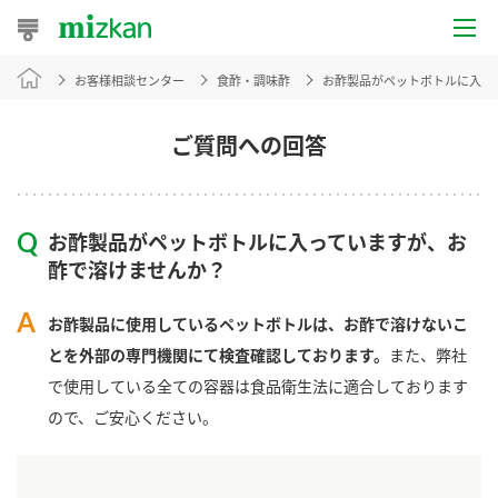
お客様相談センター
食酢・調味酢
お酢製品がペットボトルに入っ
おうちレシピ
おすすめレシピ
ご質問への回答
レシピ特集
お酢製品がペットボトルに入っていますが、お
レシピカテゴリ一覧
酢で溶けませんか？
商品からレシピを探す
お酢製品に使用しているペットボトルは、お酢で溶けないこ
とを外部の専門機関にて検査確認しております。
また、弊社
で使用している全ての容器は食品衛生法に適合しております
商品情報
ので、ご安心ください。
商品カテゴリ