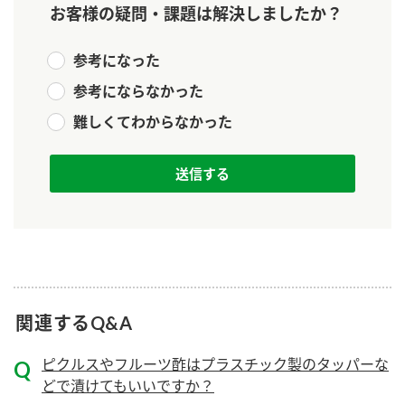
お客様の疑問・課題は解決しましたか？
新商品一覧
酢
調味酢
お酢ドリンク
ぽん酢
キャンペーン情報
参考になった
参考にならなかった
みりん風・料理酒
鍋用調味料
ブランド・スペシャルサイト
難しくてわからなかった
つゆ
たれ
ブランド・スペシャルサイト トップ
商品ブランドサイト
企業情報
スープ
中華
Fibee（ファイビー）
国内事業概要
くらしプラ酢
クイック調味料
レモン果汁
カンタン酢
ミツカングループについて
ふりかけ
おすしの素
お酢ドリンク
ミツカンを知る
企業理念
炊き込みご飯の素
納豆
関連するQ&A
味ぽん
ぽん酢
採用情報
環境への取り組み
ピクルスやフルーツ酢はプラスチック製のタッパーな
どで漬けてもいいですか？
かおりの蔵
ミツカンの歴史