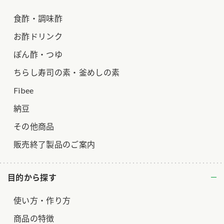
ロングセラー商品 ＋ おすすめレシピ
食酢・調味酢
人気商品 ＋ おすすめレシピ
お酢ドリンク
検索
ぽん酢・つゆ
ちらし寿司の素・釜めしの素
業務用サイト
ミツカングループについて
製造所固有記号一覧
Fibee
納豆
その他商品
販売終了製品のご案内
目的から探す
使い方・作り方
商品の特徴