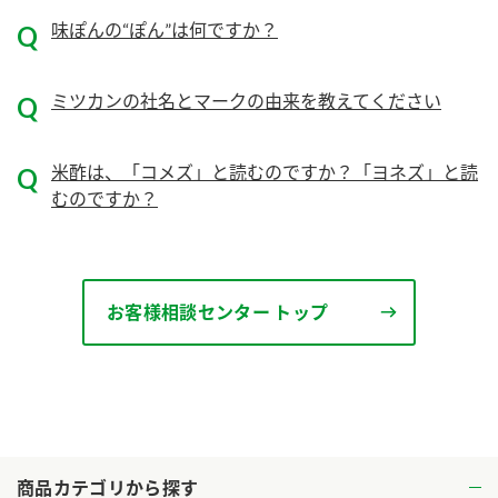
ニュースリリース
つゆ
味ぽんの“ぽん”は何ですか？
ZENB initiative
鍋なび
お客様相談センター
納豆のサイト
ミツカンの社名とマークの由来を教えてください
MIM（ミツカンミュージアム）
PIN印
お客様の声をいかしました
米酢は、「コメズ」と読むのですか？「ヨネズ」と読
三ツ判山吹
むのですか？
販売終了製品のご案内
千夜
各部門が大切にしていること
よくあるご質問
スペシャルサイト
お酢を知ろう！
お客様相談センター トップ
おいしさと健康への取り組み
お問い合わせ
すしラボ
地図から取り扱い店舗を探す
ぽん酢サワー
キッザニア東京「ぽん酢工房」
納豆の豆知識
鍋奉行マニュアル
ミツカン公式通販
商品カテゴリから探す
ミツカンのCM