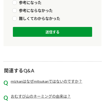
参考になった
新商品一覧
酢
調味酢
参考にならなかった
お酢ドリンク
ぽん酢
キャンペーン情報
難しくてわからなかった
みりん風・料理酒
鍋用調味料
ブランド・スペシャルサイト
つゆ
たれ
ブランド・スペシャルサイト トップ
商品ブランドサイト
企業情報
スープ
中華
Fibee（ファイビー）
国内事業概要
くらしプラ酢
クイック調味料
レモン果汁
カンタン酢
関連するQ&A
ミツカングループについて
ふりかけ
おすしの素
お酢ドリンク
mizkanはなぜmitsukanではないのですか？
ミツカンを知る
企業理念
炊き込みご飯の素
納豆
味ぽん
ぽん酢
採用情報
環境への取り組み
おむすび山のネーミングの由来は？
かおりの蔵
ミツカンの歴史