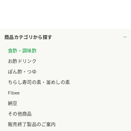
ロングセラー商品 ＋ おすすめレシピ
人気商品 ＋ おすすめレシピ
検索
商品カテゴリから探す
業務用サイト
ミツカングループについて
製造所固有記号一覧
食酢・調味酢
お酢ドリンク
ぽん酢・つゆ
ちらし寿司の素・釜めしの素
Fibee
納豆
その他商品
販売終了製品のご案内