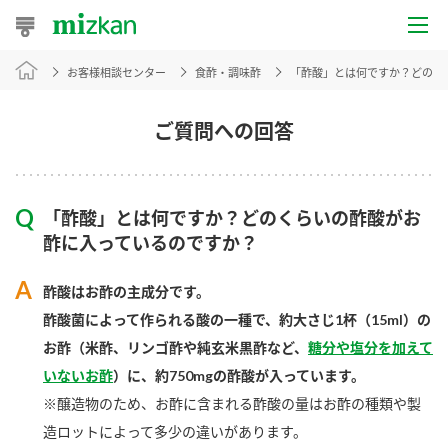
お客様相談センター
食酢・調味酢
「酢酸」とは何ですか？どのく
おうちレシピ
おすすめレシピ
ご質問への回答
レシピ特集
「酢酸」とは何ですか？どのくらいの酢酸がお
レシピカテゴリ一覧
酢に入っているのですか？
商品からレシピを探す
酢酸はお酢の主成分です。
酢酸菌によって作られる酸の一種で、約大さじ1杯（15ml）の
お酢（米酢、リンゴ酢や純玄米黒酢など、
糖分や塩分を加えて
商品情報
いないお酢
）に、約750mgの酢酸が入っています。
※醸造物のため、お酢に含まれる酢酸の量はお酢の種類や製
商品カテゴリ
造ロットによって多少の違いがあります。