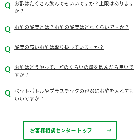
ニュースリリース
お酢はたくさん飲んでもいいですか？上限はあります
つゆ
か？
ZENB initiative
鍋なび
お酢の酸度とは？お酢の酸度はどれくらいですか？
お客様相談センター
納豆のサイト
MIM（ミツカンミュージアム）
PIN印
お客様の声をいかしました
酸度の高いお酢は取り扱っていますか？
三ツ判山吹
販売終了製品のご案内
千夜
各部門が大切にしていること
お酢はどうやって、どのくらいの量を飲んだら良いで
よくあるご質問
すか？
スペシャルサイト
お酢を知ろう！
おいしさと健康への取り組み
お問い合わせ
ペットボトルやプラスチックの容器にお酢を入れても
すしラボ
いいですか？
地図から取り扱い店舗を探す
ぽん酢サワー
キッザニア東京「ぽん酢工房」
納豆の豆知識
鍋奉行マニュアル
お客様相談センター トップ
ミツカン公式通販
ミツカンのCM