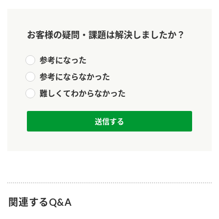
新商品一覧
酢
調味酢
お酢ドリンク
ぽん酢
キャンペーン情報
お客様の疑問・課題は解決しましたか？
みりん風・料理酒
鍋用調味料
ブランド・スペシャルサイト
参考になった
参考にならなかった
つゆ
たれ
ブランド・スペシャルサイト トップ
難しくてわからなかった
商品ブランドサイト
企業情報
スープ
中華
Fibee（ファイビー）
国内事業概要
くらしプラ酢
クイック調味料
レモン果汁
カンタン酢
ミツカングループについて
ふりかけ
おすしの素
お酢ドリンク
ミツカンを知る
企業理念
炊き込みご飯の素
納豆
味ぽん
ぽん酢
採用情報
環境への取り組み
関連するQ&A
かおりの蔵
ミツカンの歴史