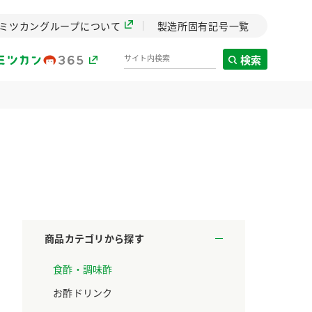
ミツカングループについて
製造所固有記号一覧
検索
製造所固有記号一覧
歴史
までのミ
と挑戦の
します。
商品カテゴリから探す
センター
食酢・調味酢
ZENB initiative
料理酒
鍋用調味料
つゆ
たれ
設立。「水」を
植物を可能な限りまる
お酢ドリンク
た社会貢献
ごと使ったZENBのコン