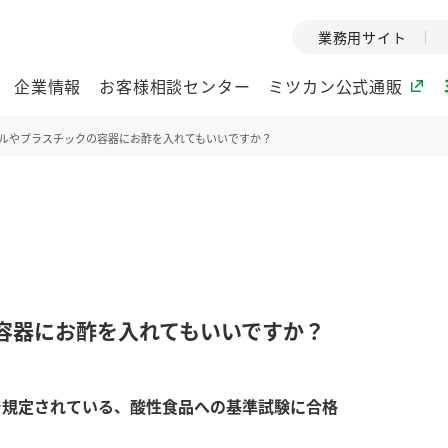
業務用サイト
企業情報
お客様相談センター
ミツカン公式通販
ルやプラスチックの容器にお酢を入れてもいいですか？
ミツカングループについて
企業理念
ミツカンの
ミツカングループの企
創業から現在
業理念をご紹介しま
ツカンの変革
す。
歴史をご紹介
容器にお酢を入れてもいいですか？
ご紹介します。
環境への取り組み
水の文化
で規定されている、酸性食品への基準試験に合格
酢
調味酢
お酢ドリンク
ぽん酢
みりん風・
ミツカンの環境への取
1999年
り組みをご紹介しま
テーマとし