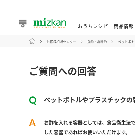
おうちレシピ
商品情報
お客様相談センター
食酢・調味酢
ペットボト
おうちレシピ
商品情報 トップ
企業情報 トップ
お客様相談センター トップ
ミツカン公式通販
業務用サイト
ご質問への回答
ペットボトルやプラスチックの
また食べたいが見つかる。ミツカンからのおすすめレシピを
お酢を入れる容器としては、食品衛生法
おうちレシピ トップ
した容器であればお使いいただけます。