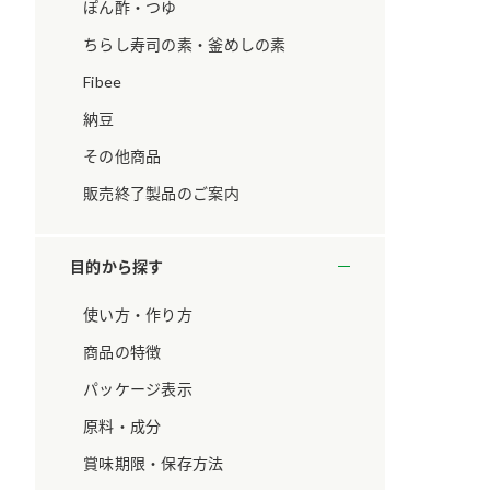
ています。
セプトをご紹介しま
ぽん酢・つゆ
す。
ちらし寿司の素・釜めしの素
Fibee
大切にして
おいしさと健康への
取り組み
け
おすしの素
炊き込みご飯の素
米飯用調味液
納豆
ョン宣言」
ミツカンの研究成果と
その他商品
た各部門の
おいしさと健康に役立
ご紹介しま
つ情報をご紹介しま
販売終了製品のご案内
す。
目的から探す
使い方・作り方
商品の特徴
パッケージ表示
原料・成分
賞味期限・保存方法
お酢ドリンク
味ぽん
ぽん酢