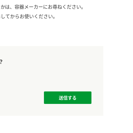
す。
活動を行っ
うかは、容器メーカーにお尋ねください。
毒してからお使いください。
MIM（ミツカンミュ
各部門が
ージアム）
いること
スープ
中華
クイック調味料
レモン果汁
ふりか
ミツカンの酢づくりの
「未来ビジ
歴史などが学べる体験
実現に向け
型博物館です。
取り組みを
す。
？
キッザニア東京「ぽ
納豆
ん酢工房」
味ぽんやお酢について
楽しく学べるパビリオ
ンです。
ibee（ファイビ
くらしプラ酢
カンタン酢