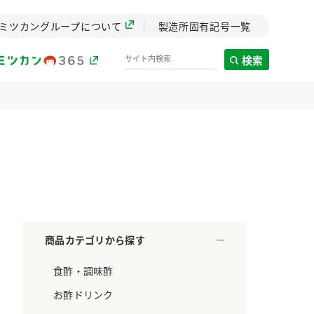
ミツカングループについて
製造所固有記号一覧
検索
製造所固有記号一覧
歴史
までのミ
と挑戦の
します。
商品カテゴリから探す
センター
食酢・調味酢
ZENB initiative
料理酒
鍋用調味料
つゆ
たれ
設立。「水」を
植物を可能な限りまる
お酢ドリンク
た社会貢献
ごと使ったZENBのコン