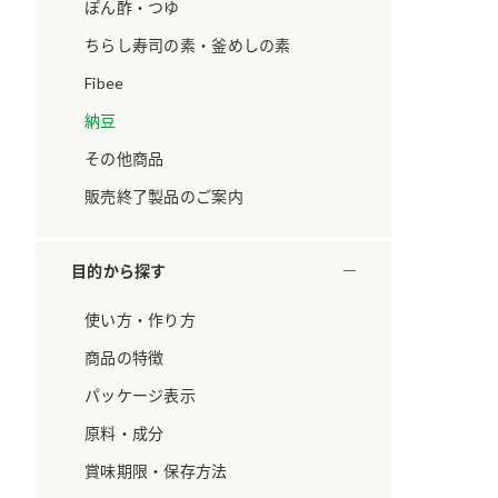
ています。
セプトをご紹介しま
ぽん酢・つゆ
す。
ちらし寿司の素・釜めしの素
Fibee
大切にして
おいしさと健康への
取り組み
け
おすしの素
炊き込みご飯の素
米飯用調味液
納豆
ョン宣言」
ミツカンの研究成果と
その他商品
た各部門の
おいしさと健康に役立
ご紹介しま
つ情報をご紹介しま
販売終了製品のご案内
す。
目的から探す
使い方・作り方
商品の特徴
パッケージ表示
原料・成分
賞味期限・保存方法
お酢ドリンク
味ぽん
ぽん酢