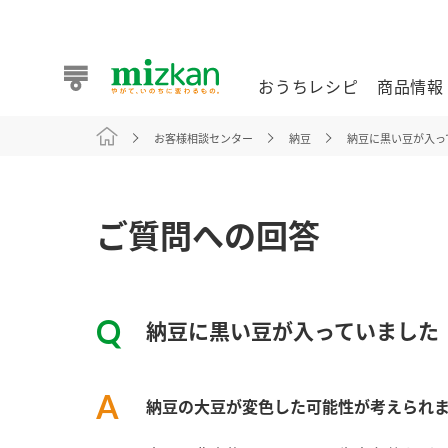
おうちレシピ
商品情報
お客様相談センター
納豆
納豆に黒い豆が入っ
おうちレシピ
商品情報 トップ
企業情報 トップ
お客様相談センター トップ
ミツカン公式通販
業務用サイト
ご質問への回答
納豆に黒い豆が入っていまし
また食べたいが見つかる。ミツカンからのおすすめレシピを
納豆の大豆が変色した可能性が考えられ
おうちレシピ トップ