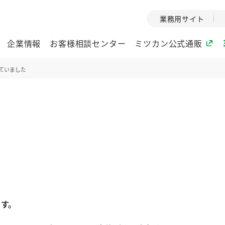
業務用サイト
企業情報
お客様相談センター
ミツカン公式通販
ていました
ミツカングループについて
企業理念
ミツカンの
ミツカングループの企
創業から現在
業理念をご紹介しま
ツカンの変革
す。
歴史をご紹介
た
ご紹介します。
環境への取り組み
水の文化
ます。
酢
調味酢
お酢ドリンク
ぽん酢
みりん風・
ミツカンの環境への取
1999年
り組みをご紹介しま
テーマとし