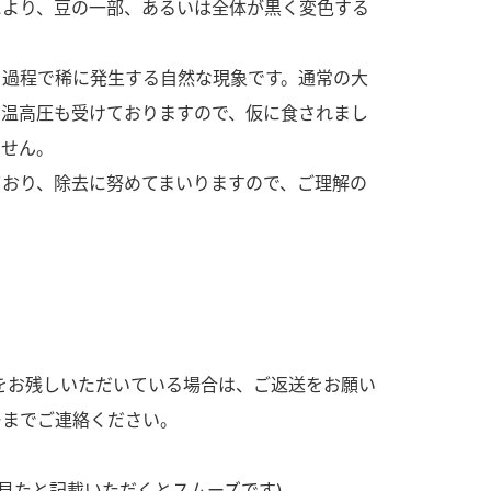
により、豆の一部、あるいは全体が黒く変色する
す。
活動を行っ
る過程で稀に発生する自然な現象です。通常の大
MIM（ミツカンミュ
各部門が
高温高圧も受けておりますので、仮に食されまし
ージアム）
いること
スープ
中華
クイック調味料
レモン果汁
ふりか
ません。
ミツカンの酢づくりの
「未来ビジ
歴史などが学べる体験
実現に向け
ており、除去に努めてまいりますので、ご理解の
型博物館です。
取り組みを
す。
キッザニア東京「ぽ
納豆
ん酢工房」
味ぽんやお酢について
楽しく学べるパビリオ
ンです。
をお残しいただいている場合は、ご返送をお願い
ーまでご連絡ください。
ibee（ファイビ
くらしプラ酢
カンタン酢
見たと記載いただくとスムーズです)