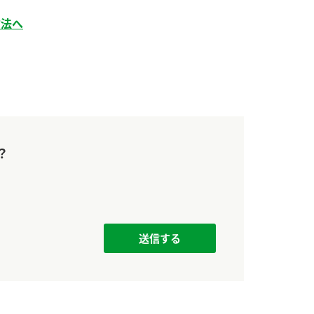
方法へ
？