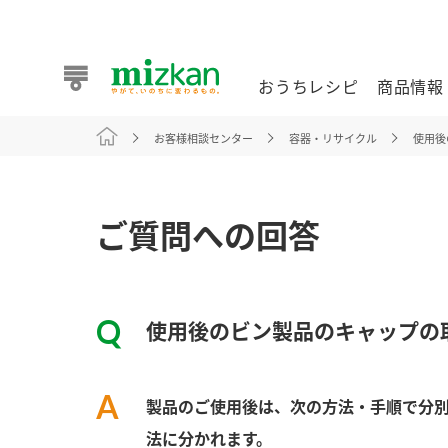
おうちレシピ
商品情報
お客様相談センター
容器・リサイクル
使用後
おうちレシピ
商品情報 トップ
企業情報 トップ
お客様相談センター トップ
ミツカン公式通販
業務用サイト
ご質問への回答
使用後のビン製品のキャップの
また食べたいが見つかる。ミツカンからのおすすめレシピを
製品のご使用後は、次の方法・手順で分別
おうちレシピ トップ
法に分かれます。