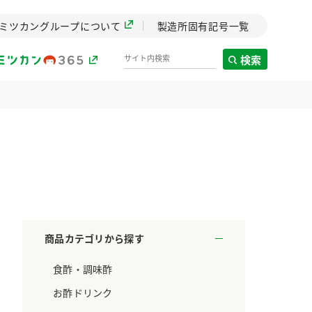
ミツカングループについて
製造所固有記号一覧
検索
製造所固有記号一覧
歴史
までのミ
と挑戦の
します。
商品カテゴリから探す
センター
食酢・調味酢
ZENB initiative
料理酒
鍋用調味料
つゆ
たれ
設立。「水」を
植物を可能な限りまる
お酢ドリンク
た社会貢献
ごと使ったZENBのコン