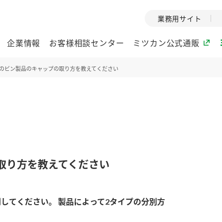
業務用サイト
企業情報
お客様相談センター
ミツカン公式通販
のビン製品のキャップの取り方を教えてください
ミツカングループについて
企業理念
ミツカンの
ミツカングループの企
創業から現在
業理念をご紹介しま
ツカンの変革
す。
歴史をご紹介
取り方を教えてください
ご紹介します。
環境への取り組み
水の文化
してください。 製品によって2タイプの分別方
酢
調味酢
お酢ドリンク
ぽん酢
みりん風・
ミツカンの環境への取
1999年
り組みをご紹介しま
テーマとし