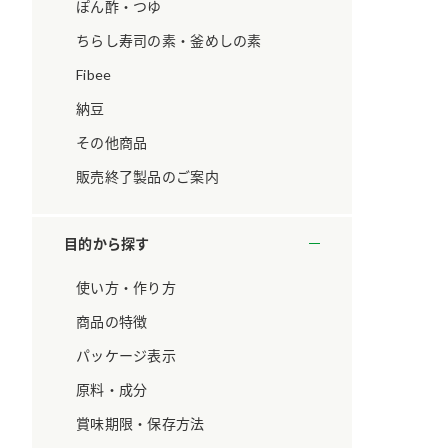
ています。
セプトをご紹介しま
ぽん酢・つゆ
す。
ちらし寿司の素・釜めしの素
Fibee
大切にして
おいしさと健康への
取り組み
け
おすしの素
炊き込みご飯の素
米飯用調味液
納豆
ョン宣言」
ミツカンの研究成果と
その他商品
た各部門の
おいしさと健康に役立
ご紹介しま
つ情報をご紹介しま
販売終了製品のご案内
す。
目的から探す
使い方・作り方
商品の特徴
パッケージ表示
原料・成分
賞味期限・保存方法
お酢ドリンク
味ぽん
ぽん酢